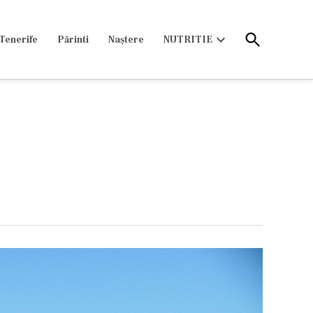
Open
Tenerife
Părinti
Naștere
NUTRITIE
Search
Open
dropdown
menu