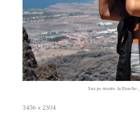
Sus pe munte, la Ifonche.,
Full
3456 × 2304
size