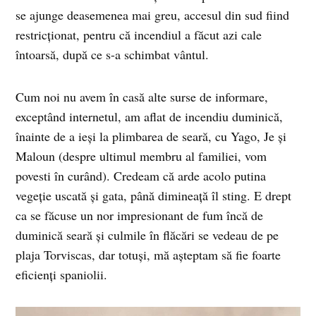
se ajunge deasemenea mai greu, accesul din sud fiind
restricționat, pentru că incendiul a făcut azi cale
întoarsă, după ce s-a schimbat vântul.
Cum noi nu avem în casă alte surse de informare,
exceptând internetul, am aflat de incendiu duminică,
înainte de a ieși la plimbarea de seară, cu Yago, Je și
Maloun (despre ultimul membru al familiei, vom
povesti în curând). Credeam că arde acolo putina
vegeție uscată și gata, până dimineață îl sting. E drept
ca se făcuse un nor impresionant de fum încă de
duminică seară și culmile în flăcări se vedeau de pe
plaja Torviscas, dar totuși, mă așteptam să fie foarte
eficienți spaniolii.