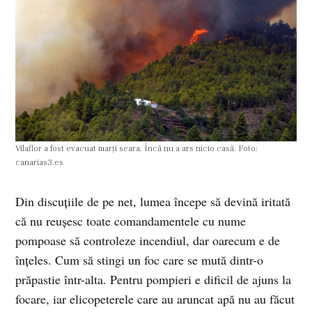
Vilaflor a fost evacuat marți seara. Încă nu a ars nicio casă. Foto:
canarias3.es
Din discuțiile de pe net, lumea începe să devină iritată
că nu reușesc toate comandamentele cu nume
pompoase să controleze incendiul, dar oarecum e de
înțeles. Cum să stingi un foc care se mută dintr-o
prăpastie într-alta. Pentru pompieri e dificil de ajuns la
focare, iar elicopeterele care au aruncat apă nu au făcut