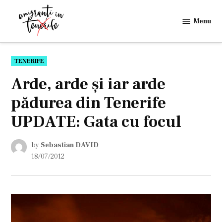
Skip
to
Menu
Emigranti
content
in
Tenerife
POSTED
TENERIFE
IN
Arde, arde și iar arde
pădurea din Tenerife
UPDATE: Gata cu focul
by
Sebastian DAVID
18/07/2012