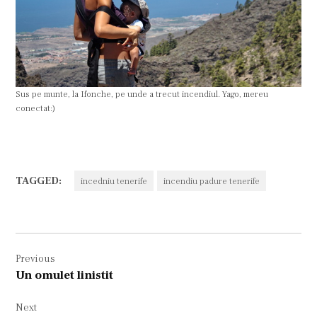
Sus pe munte, la Ifonche, pe unde a trecut incendiul. Yago, mereu
conectat:)
TAGGED:
incedniu tenerife
incendiu padure tenerife
Navigare
Previous
în
Un omulet linistit
articole
Next