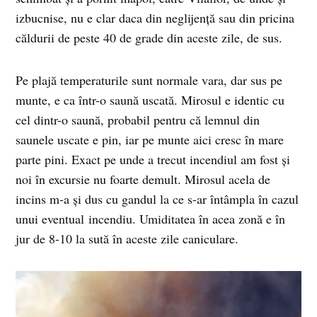
izbucnise, nu e clar daca din neglijență sau din pricina
căldurii de peste 40 de grade din aceste zile, de sus.
Pe plajă temperaturile sunt normale vara, dar sus pe
munte, e ca într-o saună uscată. Mirosul e identic cu
cel dintr-o saună, probabil pentru că lemnul din
saunele uscate e pin, iar pe munte aici cresc în mare
parte pini. Exact pe unde a trecut incendiul am fost și
noi în excursie nu foarte demult. Mirosul acela de
incins m-a și dus cu gandul la ce s-ar întâmpla în cazul
unui eventual incendiu. Umiditatea în acea zonă e în
jur de 8-10 la sută în aceste zile caniculare.