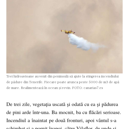
Trei hidroavioane au venit din peninsulă să ajute la stingerea incendiului
de pădure din Tenerife. Fiecare poate arunca peste 5000 de m3 de apă
de mare. Realimentează în ocean și revin. FOTO: canarias7.es
De trei zile, vegetația uscată și odată cu ea și pădurea
de pini arde într-una. Ba mocnit, ba cu flăcări serioase.
Incendiul a înaintat pe două fronturi, apoi vântul s-a
schimbat și a pornit înapoi, către Vilaflor, de unde și