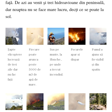
față. De azi au venit și trei hidroavioane din peninsulă,
dar noaptea nu se face mare lucru, decțt ce se poate la
sol.
Șapte
Fiecare
Sus pe
Focarele
Fumul a
elicoptere
poate
munte, la
apar si
ajuns să
lucrează
arunca
Ifonche.,
dispar
fie vizibil
de trei
peste
pe unde
și din
zile dar
5000 de
a trecut
spatiu
nu fac
m3 de
incendiul.
față
apă de
mare.