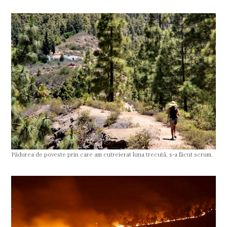
Pădurea de poveste prin care am cutreierat luna trecută, s-a făcut scrum.