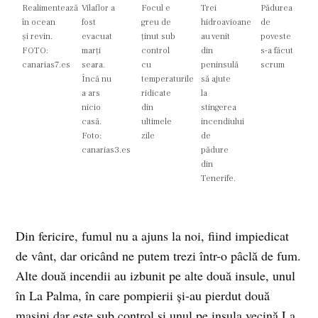
Realimentează
Vilaflor a
Focul e
Trei
Pădurea
în ocean
fost
greu de
hidroavioane
de
și revin.
evacuat
ținut sub
au venit
poveste
FOTO:
marți
control
din
s-a făcut
canarias7.es
seara.
cu
peninsulă
scrum
Încă nu
temperaturile
să ajute
a ars
ridicate
la
nicio
din
stingerea
casă.
ultimele
incendiului
Foto:
zile
de
canarias3.es
pădure
din
Tenerife.
Din fericire, fumul nu a ajuns la noi, fiind impiedicat
de vânt, dar oricând ne putem trezi într-o pâclă de fum.
Alte două incendii au izbunit pe alte două insule, unul
în La Palma, în care pompierii și-au pierdut două
mașini dar este sub control și unul pe insula vecină La