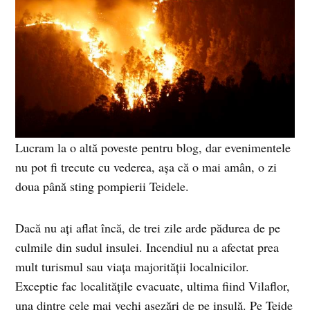
Lucram la o altă poveste pentru blog, dar evenimentele
nu pot fi trecute cu vederea, așa că o mai amân, o zi
doua până sting pompierii Teidele.
Dacă nu ați aflat încă, de trei zile arde pădurea de pe
culmile din sudul insulei. Incendiul nu a afectat prea
mult turismul sau viața majorității localnicilor.
Exceptie fac localitățile evacuate, ultima fiind Vilaflor,
una dintre cele mai vechi așezări de pe insulă. Pe Teide