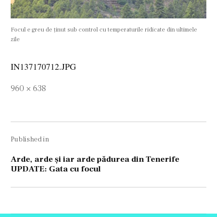
Focul e greu de ținut sub control cu temperaturile ridicate din ultimele
zile
IN137170712.JPG
Full
960 × 638
size
Navigare
Published in
în
articole
Arde, arde și iar arde pădurea din Tenerife
UPDATE: Gata cu focul