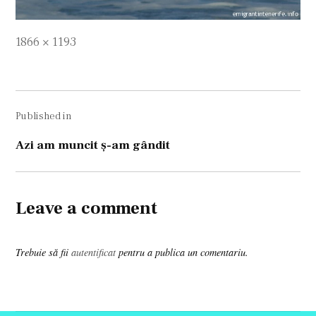
Full
1866 × 1193
size
Navigare
Published in
în
articole
Azi am muncit ş-am gândit
Leave a comment
Trebuie să fii
autentificat
pentru a publica un comentariu.