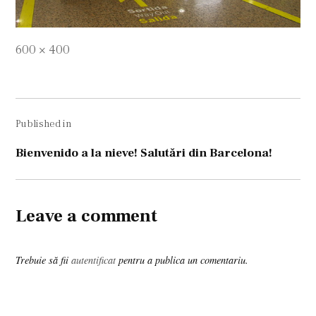
Full
600 × 400
size
Navigare
Published in
în
articole
Bienvenido a la nieve! Salutări din Barcelona!
Leave a comment
Trebuie să fii
autentificat
pentru a publica un comentariu.