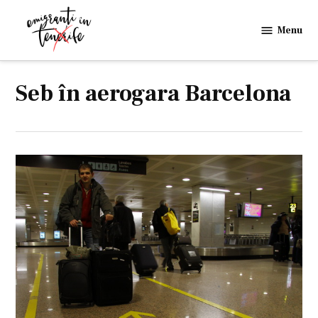
Skip
to
Menu
Emigranti
content
in
Tenerife
Seb în aerogara Barcelona