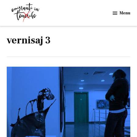
Skip
to
Menu
Emigranti
content
in
Tenerife
vernisaj 3