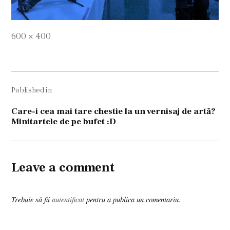
Full
600 × 400
size
Navigare
Published in
în
articole
Care-i cea mai tare chestie la un vernisaj de artă?
Minitartele de pe bufet :D
Leave a comment
Trebuie să fii
autentificat
pentru a publica un comentariu.