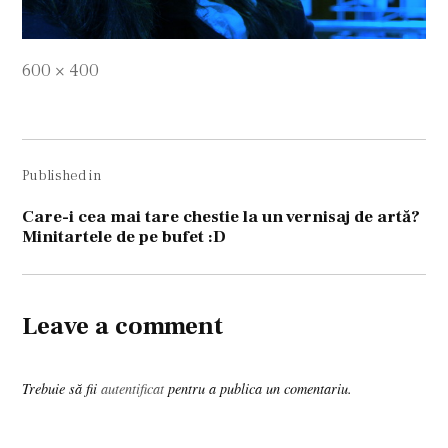
Full
600 × 400
size
Navigare
Published in
în
articole
Care-i cea mai tare chestie la un vernisaj de artă?
Minitartele de pe bufet :D
Leave a comment
Trebuie să fii
autentificat
pentru a publica un comentariu.