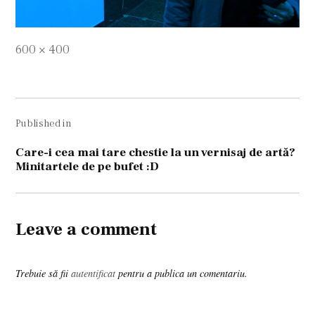
Full
600 × 400
size
Navigare
Published in
în
articole
Care-i cea mai tare chestie la un vernisaj de artă?
Minitartele de pe bufet :D
Leave a comment
Trebuie să fii
autentificat
pentru a publica un comentariu.