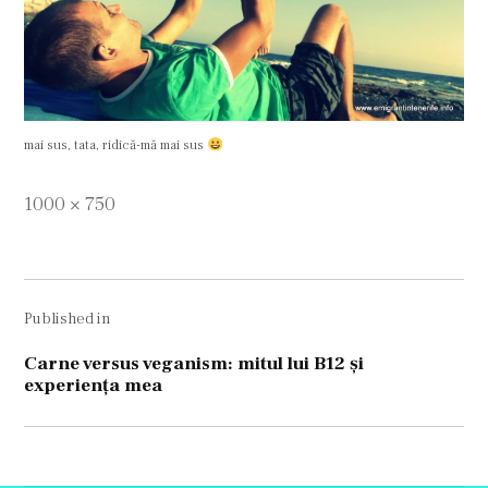
mai sus, tata, ridică-mă mai sus
Full
1000 × 750
size
Navigare
Published in
în
articole
Carne versus veganism: mitul lui B12 şi
experienţa mea