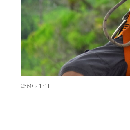
Full
2560 × 1711
size
Navigare