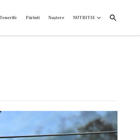
Open
Tenerife
Părinti
Naștere
NUTRITIE
Search
Open
dropdown
menu