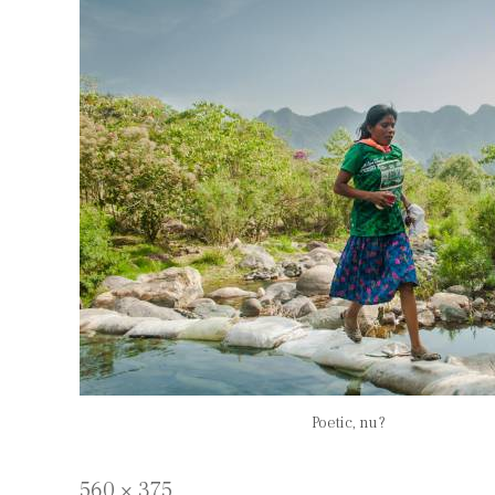
Poetic, nu?
Full
560 × 375