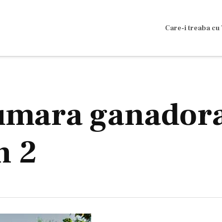
Care-i treaba cu 
umara ganadora
n 2