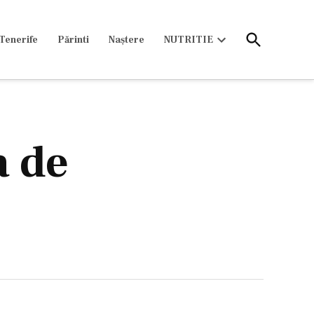
Open
Tenerife
Părinti
Naștere
NUTRITIE
Search
Open
dropdown
menu
 de