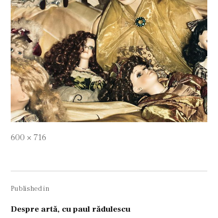
Full
600 × 716
size
Navigare
Published in
în
articole
Despre artă, cu paul rădulescu