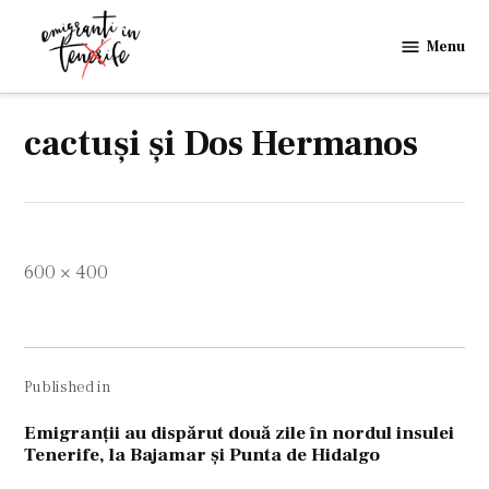
Skip
to
Menu
Emigranti
content
in
Tenerife
cactuşi şi Dos Hermanos
Full
600 × 400
size
Navigare
Published in
în
articole
Emigranţii au dispărut două zile în nordul insulei
Tenerife, la Bajamar şi Punta de Hidalgo