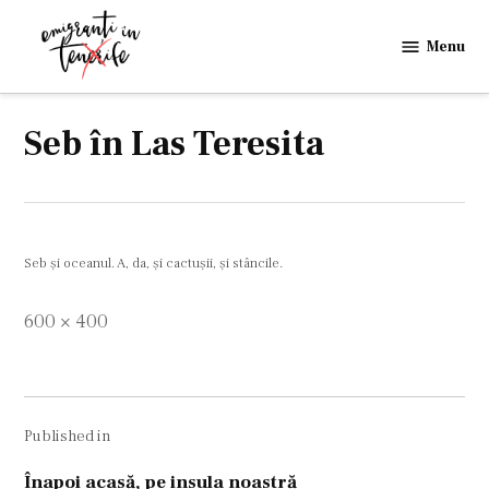
Skip
to
Menu
Emigranti
content
in
Tenerife
Seb în Las Teresita
Seb și oceanul. A, da, și cactușii, și stâncile.
Full
600 × 400
size
Navigare
Published in
în
articole
Înapoi acasă, pe insula noastră