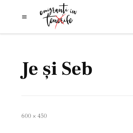
Skip
to
Emigranti
Descoperim
content
lumea
in
Tenerife
Je şi Seb
Full
600 × 450
size