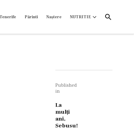
Open
Tenerife
Părinti
Naștere
NUTRITIE
Search
Open
dropdown
menu
Navigare
în
Published
in
articole
La
mulţi
ani,
Sebusu!