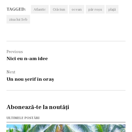
TAGGED:
Atlantic
Crăciun
ocean
păr roşu
plajă
ziua lui Seb
Navigare
Previous
în
Nici eu n-am idee
articole
Next
Un nou şerif în oraş
Abonează-te la noutăți
ULTIMELE POSTĂRI