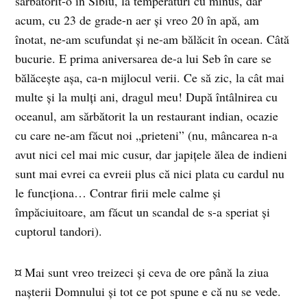
sărbătorit-o în Sibiu, la temperaturi cu minus, dar
acum, cu 23 de grade-n aer şi vreo 20 în apă, am
înotat, ne-am scufundat şi ne-am bălăcit în ocean. Câtă
bucurie. E prima aniversarea de-a lui Seb în care se
bălăceşte aşa, ca-n mijlocul verii. Ce să zic, la cât mai
multe şi la mulţi ani, dragul meu! După întâlnirea cu
oceanul, am sărbătorit la un restaurant indian, ocazie
cu care ne-am făcut noi „prieteni” (nu, mâncarea n-a
avut nici cel mai mic cusur, dar japiţele ălea de indieni
sunt mai evrei ca evreii plus că nici plata cu cardul nu
le funcţiona… Contrar firii mele calme şi
împăciuitoare, am făcut un scandal de s-a speriat şi
cuptorul tandori).
¤ Mai sunt vreo treizeci şi ceva de ore până la ziua
naşterii Domnului şi tot ce pot spune e că nu se vede.