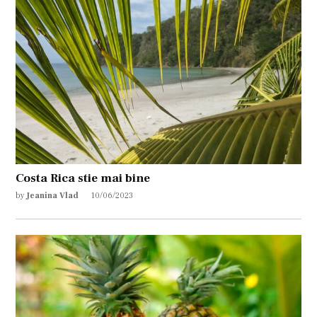
Costa Rica stie mai bine
by
Jeanina Vlad
10/06/2023