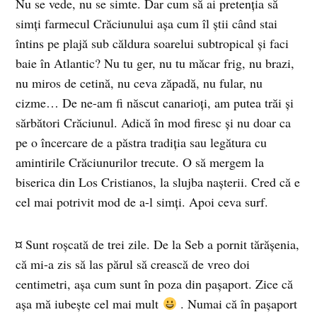
Nu se vede, nu se simte. Dar cum să ai pretenţia să
simţi farmecul Crăciunului aşa cum îl ştii când stai
întins pe plajă sub căldura soarelui subtropical şi faci
baie în Atlantic? Nu tu ger, nu tu măcar frig, nu brazi,
nu miros de cetină, nu ceva zăpadă, nu fular, nu
cizme… De ne-am fi născut canarioţi, am putea trăi şi
sărbători Crăciunul. Adică în mod firesc şi nu doar ca
pe o încercare de a păstra tradiţia sau legătura cu
amintirile Crăciunurilor trecute. O să mergem la
biserica din Los Cristianos, la slujba naşterii. Cred că e
cel mai potrivit mod de a-l simţi. Apoi ceva surf.
¤ Sunt roşcată de trei zile. De la Seb a pornit tărăşenia,
că mi-a zis să las părul să crească de vreo doi
centimetri, aşa cum sunt în poza din paşaport. Zice că
aşa mă iubeşte cel mai mult
. Numai că în paşaport