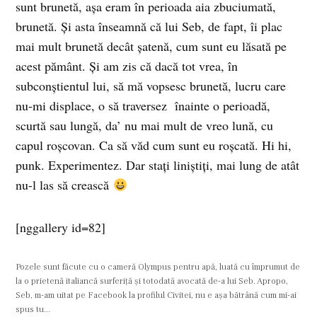
sunt brunetă, aşa eram în perioada aia zbuciumată,
brunetă. Şi asta înseamnă că lui Seb, de fapt, îi plac
mai mult brunetă decât şatenă, cum sunt eu lăsată pe
acest pământ. Şi am zis că dacă tot vrea, în
subconştientul lui, să mă vopsesc brunetă, lucru care
nu-mi displace, o să traversez înainte o perioadă,
scurtă sau lungă, da’ nu mai mult de vreo lună, cu
capul roşcovan. Ca să văd cum sunt eu roşcată. Hi hi,
punk. Experimentez. Dar staţi liniştiţi, mai lung de atât
nu-l las să crească
[nggallery id=82]
Pozele sunt făcute cu o cameră Olympus pentru apă, luată cu împrumut de
la o prietenă italiancă surferiţă şi totodată avocată de-a lui Seb. Apropo,
Seb, m-am uitat pe Facebook la profilul Civitei, nu e aşa bătrână cum mi-ai
spus tu...