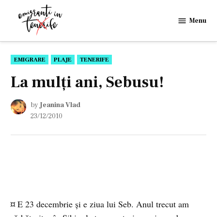
Skip
to
Menu
Emigranti
content
in
Tenerife
POSTED
EMIGRARE
PLAJE
TENERIFE
IN
La mulţi ani, Sebusu!
by
Jeanina Vlad
23/12/2010
¤ E 23 decembrie şi e ziua lui Seb. Anul trecut am