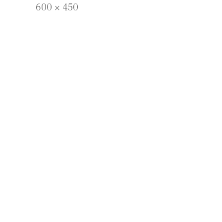
Full
600 × 450
size