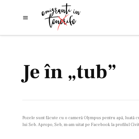
Skip
to
Emigranti
Descoperim
content
lumea
in
Tenerife
Je în „tub”
Pozele sunt făcute cu o cameră Olympus pentru apă, luată cu 
lui Seb. Apropo, Seb, m-am uitat pe Facebook la profilul Civi