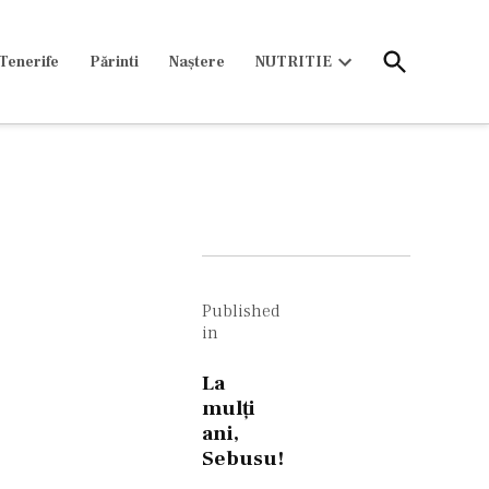
Open
Tenerife
Părinti
Naștere
NUTRITIE
Search
Open
dropdown
menu
Navigare
în
Published
in
articole
La
mulţi
ani,
Sebusu!