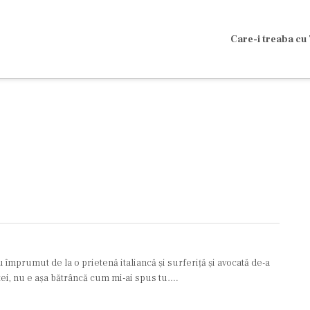
Care-i treaba cu 
împrumut de la o prietenă italiancă şi surferiţă şi avocată de-a
tei, nu e aşa bătrâncă cum mi-ai spus tu….