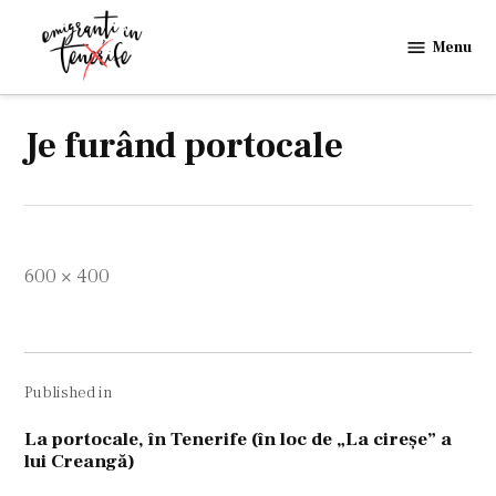
Skip
to
Menu
Emigranti
content
in
Tenerife
Je furând portocale
Full
600 × 400
size
Navigare
Published in
în
articole
La portocale, în Tenerife (în loc de „La cireşe” a
lui Creangă)