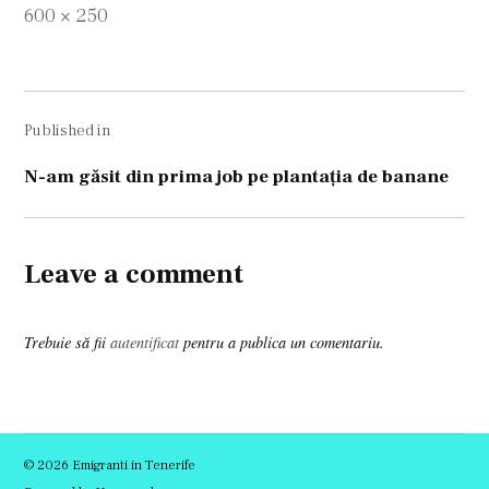
Full
600 × 250
size
Navigare
Published in
în
articole
N-am găsit din prima job pe plantaţia de banane
Leave a comment
Trebuie să fii
autentificat
pentru a publica un comentariu.
© 2026 Emigranti in Tenerife