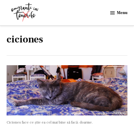
Skip
to
Menu
Emigranti
content
in
Tenerife
ciciones
Ciciones face ce ştie ea cel mai bine să facă: doarme.