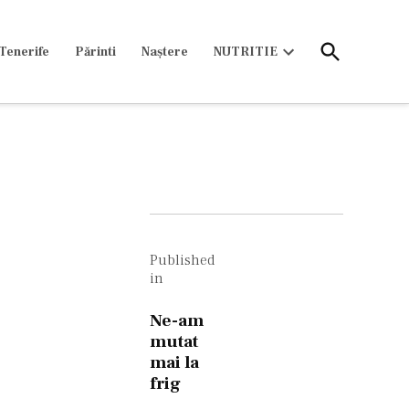
Open
Tenerife
Părinti
Naștere
NUTRITIE
Search
Open
dropdown
menu
Navigare
în
Published
in
articole
Ne-am
mutat
mai la
frig