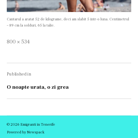
Cantarul a aratat 52 de kilograme, deci am slabit 5 intr-o luna. Centimetrul
– 89 cm la solduri, 65 la talie.
Full
800 × 534
size
Navigare
Published in
în
articole
O noapte urata, o zi grea
© 2026 Emigranti in Tenerife
Powered by Newspack