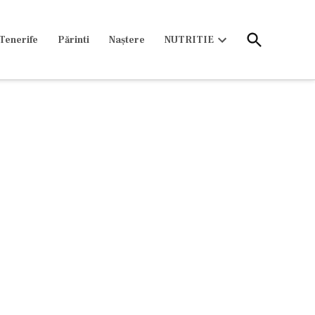
Open
Tenerife
Părinti
Naștere
NUTRITIE
Search
Open
dropdown
menu