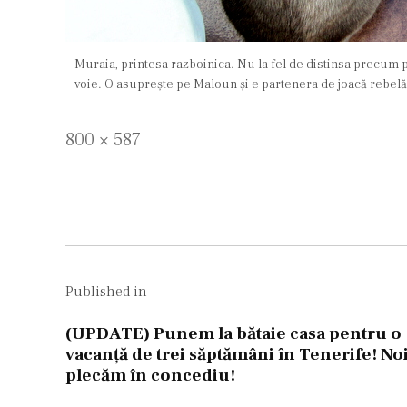
Muraia, printesa razboinica. Nu la fel de distinsa precum patr
voie. O asuprește pe Maloun și e partenera de joacă rebelă 
Full
800 × 587
size
Navigare
în
Published in
articole
(UPDATE) Punem la bătaie casa pentru o
vacanță de trei săptămâni în Tenerife! No
plecăm în concediu!