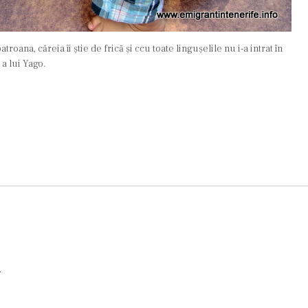
oana, căreia îi știe de frică și ccu toate lingușelile nu i-a intrat în
a lui Yago.
i