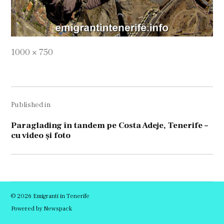
Full
1000 × 750
size
Navigare
Published in
în
articole
Paraglading în tandem pe Costa Adeje, Tenerife –
cu video și foto
© 2026 Emigranti in Tenerife
Powered by Newspack