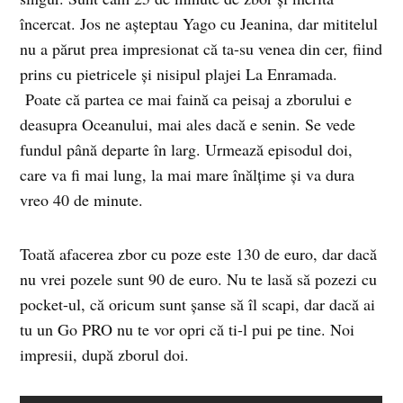
încercat. Jos ne așteptau Yago cu Jeanina, dar mititelul
nu a părut prea impresionat că ta-su venea din cer, fiind
prins cu pietricele și nisipul plajei La Enramada.
Poate că partea ce mai faină ca peisaj a zborului e
deasupra Oceanului, mai ales dacă e senin. Se vede
fundul până departe în larg. Urmează episodul doi,
care va fi mai lung, la mai mare înălțime și va dura
vreo 40 de minute.
Toată afacerea zbor cu poze este 130 de euro, dar dacă
nu vrei pozele sunt 90 de euro. Nu te lasă să pozezi cu
pocket-ul, că oricum sunt șanse să îl scapi, dar dacă ai
tu un Go PRO nu te vor opri că ti-l pui pe tine. Noi
impresii, după zborul doi.