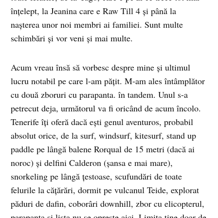
înțelept, la Jeanina care e Raw Till 4 și până la
nașterea unor noi membri ai familiei. Sunt multe
schimbări și vor veni și mai multe.
Acum vreau însă să vorbesc despre mine și ultimul
lucru notabil pe care l-am pățit. M-am ales întâmplător
cu două zboruri cu parapanta. în tandem. Unul s-a
petrecut deja, următorul va fi oricând de acum încolo.
Tenerife îți oferă dacă ești genul aventuros, probabil
absolut orice, de la surf, windsurf, kitesurf, stand up
paddle pe lângă balene Rorqual de 15 metri (dacă ai
noroc) și delfini Calderon (șansa e mai mare),
snorkeling pe lângă țestoase, scufundări de toate
felurile la cățărări, dormit pe vulcanul Teide, explorat
păduri de dafin, coborâri downhill, zbor cu elicopterul,
parapanta și lista nu se oprește aici. Limita ține doar de