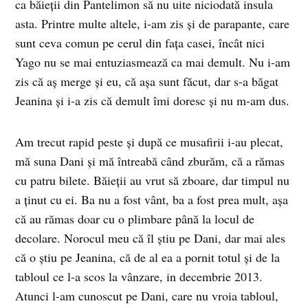
ca băieții din Pantelimon să nu uite niciodată insula
asta. Printre multe altele, i-am zis și de parapante, care
sunt ceva comun pe cerul din fața casei, încât nici
Yago nu se mai entuziasmează ca mai demult. Nu i-am
zis că aș merge și eu, că așa sunt făcut, dar s-a băgat
Jeanina și i-a zis că demult îmi doresc și nu m-am dus.
Am trecut rapid peste și după ce musafirii i-au plecat,
mă suna Dani și mă întreabă când zburăm, că a rămas
cu patru bilete. Băieții au vrut să zboare, dar timpul nu
a ținut cu ei. Ba nu a fost vânt, ba a fost prea mult, așa
că au rămas doar cu o plimbare până la locul de
decolare. Norocul meu că îl știu pe Dani, dar mai ales
că o știu pe Jeanina, că de al ea a pornit totul și de la
tabloul ce l-a scos la vânzare, in decembrie 2013.
Atunci l-am cunoscut pe Dani, care nu vroia tabloul,