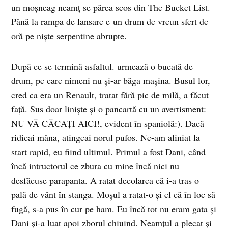
un moșneag neamț se părea scos din The Bucket List.
Până la rampa de lansare e un drum de vreun sfert de
oră pe niște serpentine abrupte.
După ce se termină asfaltul. urmează o bucată de
drum, pe care nimeni nu și-ar băga mașina. Busul lor,
cred ca era un Renault, tratat fără pic de milă, a făcut
față. Sus doar liniște și o pancartă cu un avertisment:
NU VĂ CĂCAȚI AICI!, evident în spaniolă:). Dacă
ridicai mâna, atingeai norul pufos. Ne-am aliniat la
start rapid, eu fiind ultimul. Primul a fost Dani, când
încă intructorul ce zbura cu mine încă nici nu
desfăcuse parapanta. A ratat decolarea că i-a tras o
pală de vânt în stanga. Moșul a ratat-o și el că în loc să
fugă, s-a pus în cur pe ham. Eu încă tot nu eram gata și
Dani și-a luat apoi zborul chiuind. Neamțul a plecat și