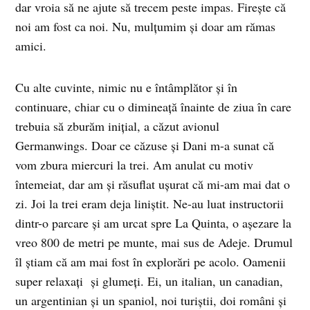
dar vroia să ne ajute să trecem peste impas. Firește că
noi am fost ca noi. Nu, mulțumim și doar am rămas
amici.
Cu alte cuvinte, nimic nu e întâmplător și în
continuare, chiar cu o dimineață înainte de ziua în care
trebuia să zburăm inițial, a căzut avionul
Germanwings. Doar ce căzuse și Dani m-a sunat că
vom zbura miercuri la trei. Am anulat cu motiv
întemeiat, dar am și răsuflat ușurat că mi-am mai dat o
zi. Joi la trei eram deja liniștit. Ne-au luat instructorii
dintr-o parcare și am urcat spre La Quinta, o așezare la
vreo 800 de metri pe munte, mai sus de Adeje. Drumul
îl știam că am mai fost în explorări pe acolo. Oamenii
super relaxați și glumeți. Ei, un italian, un canadian,
un argentinian și un spaniol, noi turiștii, doi români și