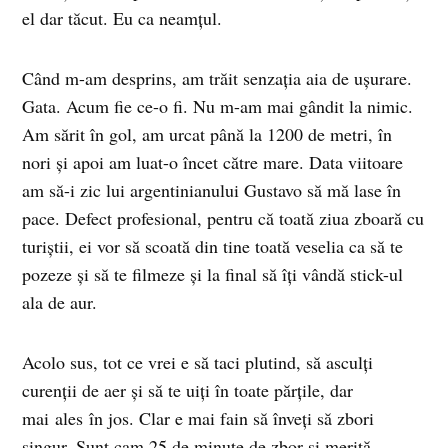
el dar tăcut. Eu ca neamțul.
Când m-am desprins, am trăit senzația aia de ușurare.
Gata. Acum fie ce-o fi. Nu m-am mai gândit la nimic.
Am sărit în gol, am urcat până la 1200 de metri, în
nori și apoi am luat-o încet către mare. Data viitoare
am să-i zic lui argentinianului Gustavo să mă lase în
pace. Defect profesional, pentru că toată ziua zboară cu
turiștii, ei vor să scoată din tine toată veselia ca să te
pozeze și să te filmeze și la final să îți vândă stick-ul
ala de aur.
Acolo sus, tot ce vrei e să taci plutind, să asculți
curenții de aer și să te uiți în toate părțile, dar
mai ales în jos. Clar e mai fain să înveți să zbori
singur. Sunt cam 25 de minute de zbor și merită