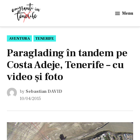
Skip
to
Menu
Emigranti
content
in
Tenerife
POSTED
AVENTURA
TENERIFE
IN
Paraglading în tandem pe
Costa Adeje, Tenerife – cu
video și foto
by
Sebastian DAVID
10/04/2015