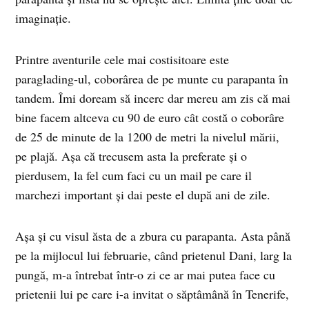
imaginație.
Printre aventurile cele mai costisitoare este
paraglading-ul, coborârea de pe munte cu parapanta în
tandem. Îmi doream să incerc dar mereu am zis că mai
bine facem altceva cu 90 de euro cât costă o coborâre
de 25 de minute de la 1200 de metri la nivelul mării,
pe plajă. Așa că trecusem asta la preferate și o
pierdusem, la fel cum faci cu un mail pe care il
marchezi important și dai peste el după ani de zile.
Așa și cu visul ăsta de a zbura cu parapanta. Asta până
pe la mijlocul lui februarie, când prietenul Dani, larg la
pungă, m-a întrebat într-o zi ce ar mai putea face cu
prietenii lui pe care i-a invitat o săptâmână în Tenerife,