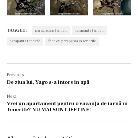
TAGGED:
paraglading tandem
parapanta tandem
parapanta tenerife
zbor cu parapanta in tenerife
Navigare
Previous
în
De ziua lui, Yago s-a întors în apă
articole
Next
Vrei un apartament pentru o vacanța de iarnă în
Tenerife? NU MAI SUNT IEFTINE!