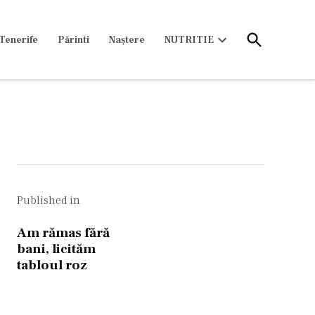
Open
Tenerife
Părinti
Naștere
NUTRITIE
Search
Open
dropdown
menu
Navigare
în
Published in
articole
Am rămas fără
bani, licităm
tabloul roz