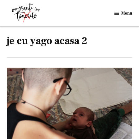
Skip
to
Menu
Emigranti
content
in
Tenerife
je cu yago acasa 2