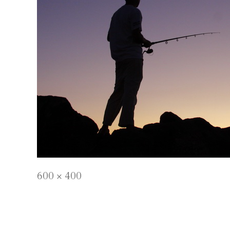
Full
600 × 400
size