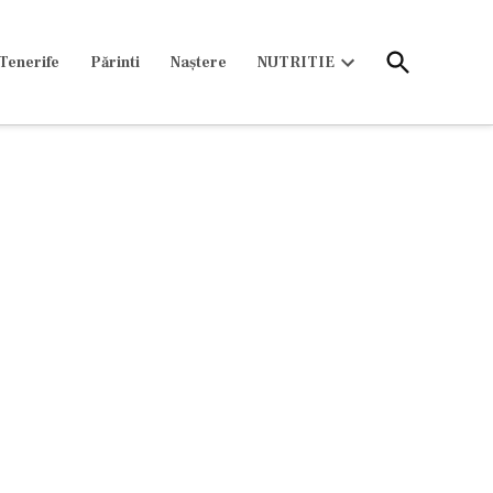
Open
Tenerife
Părinti
Naștere
NUTRITIE
Search
Open
dropdown
menu