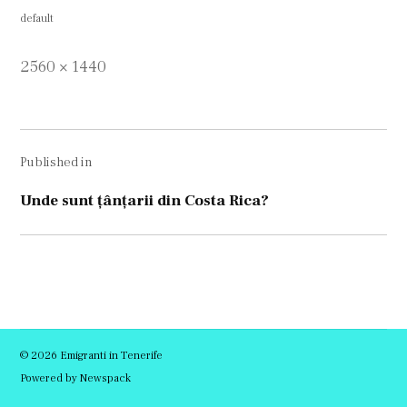
default
Full
2560 × 1440
size
Navigare
Published in
în
articole
Unde sunt țânțarii din Costa Rica?
© 2026 Emigranti in Tenerife
Powered by Newspack