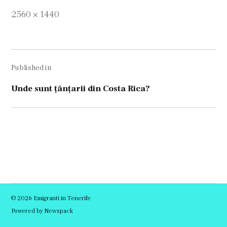
Full
2560 × 1440
size
Navigare
Published in
în
articole
Unde sunt țânțarii din Costa Rica?
© 2026 Emigranti in Tenerife
Powered by Newspack