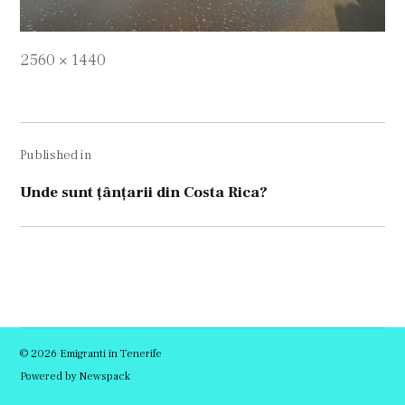
Full
2560 × 1440
size
Navigare
Published in
în
articole
Unde sunt țânțarii din Costa Rica?
© 2026 Emigranti in Tenerife
Powered by Newspack