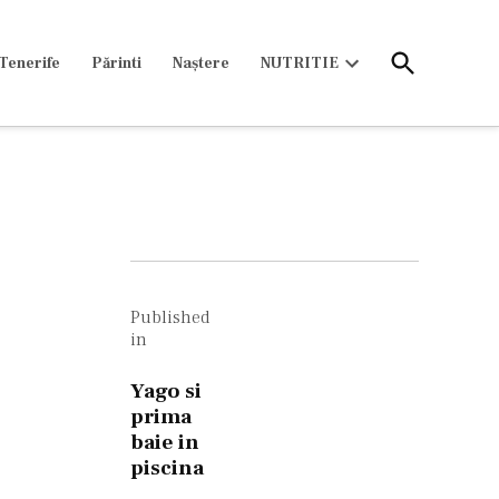
Open
Tenerife
Părinti
Naștere
NUTRITIE
Search
Open
dropdown
menu
Navigare
în
Published
in
articole
Yago si
prima
baie in
piscina