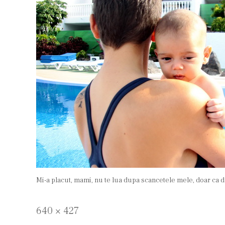
Mi-a placut, mami, nu te lua dupa scancetele mele, doar ca da
Full
640 × 427