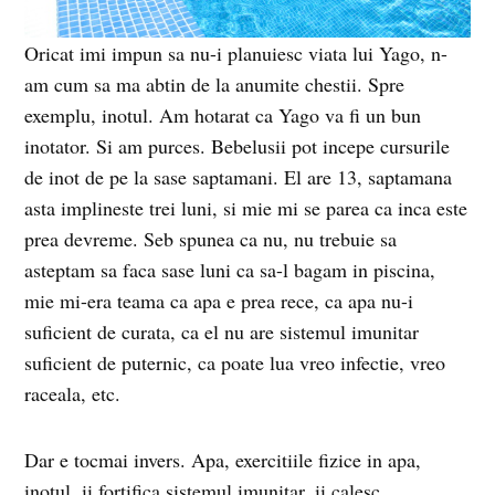
Oricat imi impun sa nu-i planuiesc viata lui Yago, n-
am cum sa ma abtin de la anumite chestii. Spre
exemplu, inotul. Am hotarat ca Yago va fi un bun
inotator. Si am purces. Bebelusii pot incepe cursurile
de inot de pe la sase saptamani. El are 13, saptamana
asta implineste trei luni, si mie mi se parea ca inca este
prea devreme. Seb spunea ca nu, nu trebuie sa
asteptam sa faca sase luni ca sa-l bagam in piscina,
mie mi-era teama ca apa e prea rece, ca apa nu-i
suficient de curata, ca el nu are sistemul imunitar
suficient de puternic, ca poate lua vreo infectie, vreo
raceala, etc.
Dar e tocmai invers. Apa, exercitiile fizice in apa,
inotul, ii fortifica sistemul imunitar, ii calesc