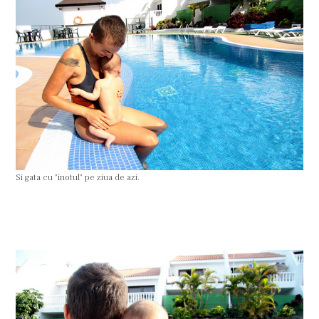
Si gata cu "inotul" pe ziua de azi.