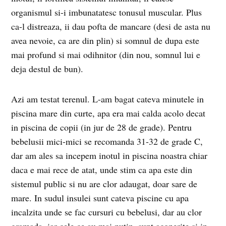
organismul si-i imbunatatesc tonusul muscular. Plus
ca-l distreaza, ii dau pofta de mancare (desi de asta nu
avea nevoie, ca are din plin) si somnul de dupa este
mai profund si mai odihnitor (din nou, somnul lui e
deja destul de bun).
Azi am testat terenul. L-am bagat cateva minutele in
piscina mare din curte, apa era mai calda acolo decat
in piscina de copii (in jur de 28 de grade). Pentru
bebelusii mici-mici se recomanda 31-32 de grade C,
dar am ales sa incepem inotul in piscina noastra chiar
daca e mai rece de atat, unde stim ca apa este din
sistemul public si nu are clor adaugat, doar sare de
mare. In sudul insulei sunt cateva piscine cu apa
incalzita unde se fac cursuri cu bebelusi, dar au clor
gramada, iar cele ce au mai putin, sunt acoperite si in