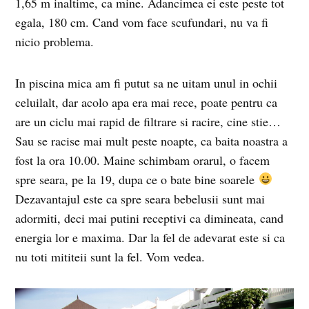
1,65 m inaltime, ca mine. Adancimea ei este peste tot
egala, 180 cm. Cand vom face scufundari, nu va fi
nicio problema.
In piscina mica am fi putut sa ne uitam unul in ochii
celuilalt, dar acolo apa era mai rece, poate pentru ca
are un ciclu mai rapid de filtrare si racire, cine stie…
Sau se racise mai mult peste noapte, ca baita noastra a
fost la ora 10.00. Maine schimbam orarul, o facem
spre seara, pe la 19, dupa ce o bate bine soarele
Dezavantajul este ca spre seara bebelusii sunt mai
adormiti, deci mai putini receptivi ca dimineata, cand
energia lor e maxima. Dar la fel de adevarat este si ca
nu toti mititeii sunt la fel. Vom vedea.