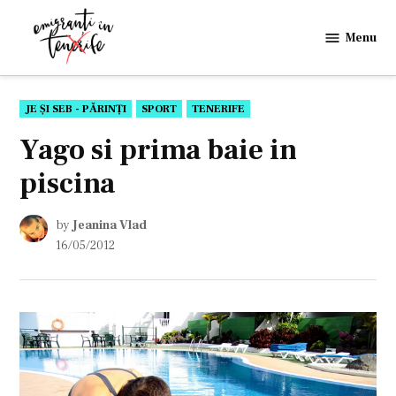
Skip
to
Menu
Emigranti
content
in
Tenerife
POSTED
JE ȘI SEB - PĂRINȚI
SPORT
TENERIFE
IN
Yago si prima baie in
piscina
by
Jeanina Vlad
16/05/2012