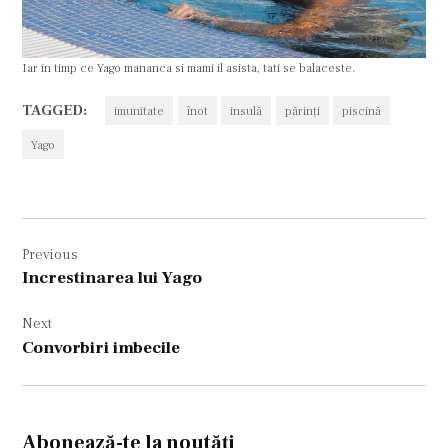
Iar in timp ce Yago mananca si mami il asista, tati se balaceste.
TAGGED:
imunitate
înot
insulă
părinți
piscină
Yago
Navigare
Previous
în
Increstinarea lui Yago
articole
Next
Convorbiri imbecile
Abonează-te la noutăți