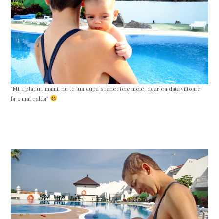
"Mi-a placut, mami, nu te lua dupa scancetele mele, doar ca data viitoare
fa-o mai calda"