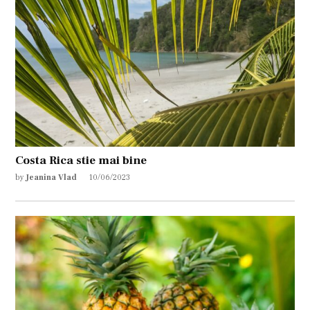
Costa Rica stie mai bine
by
Jeanina Vlad
10/06/2023