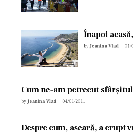
Înapoi acasă,
by
Jeanina Vlad
01/
Cum ne-am petrecut sfârşitul
by
Jeanina Vlad
04/01/2011
Despre cum, aseară, a erupt v