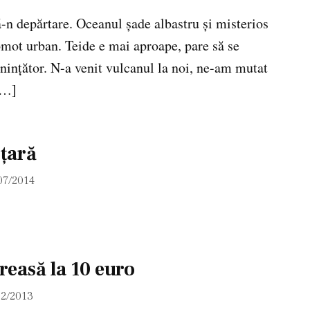
ă-n depărtare. Oceanul șade albastru și misterios
gomot urban. Teide e mai aproape, pare să se
nințător. N-a venit vulcanul la noi, ne-am mutat
[…]
țară
07/2014
reasă la 10 euro
12/2013