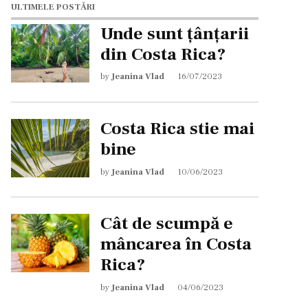
ULTIMELE POSTĂRI
Unde sunt țânțarii
din Costa Rica?
by
Jeanina Vlad
16/07/2023
Costa Rica stie mai
bine
by
Jeanina Vlad
10/06/2023
Cât de scumpă e
mâncarea în Costa
Rica?
by
Jeanina Vlad
04/06/2023