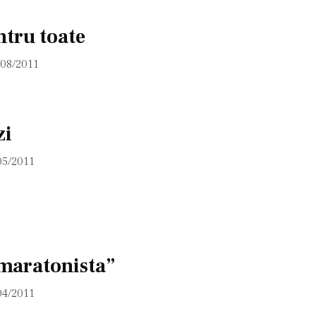
ntru toate
/08/2011
zi
05/2011
maratonista”
04/2011