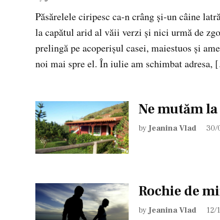
Păsărelele ciripesc ca-n crâng și-un câine latr
la capătul arid al văii verzi și nici urmă de z
prelingă pe acoperișul casei, maiestuos și ame
noi mai spre el. În iulie am schimbat adresa, 
Ne mutăm la 
by
Jeanina Vlad
30/
Rochie de mi
by
Jeanina Vlad
12/