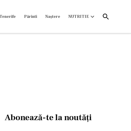
Open
Tenerife
Părinti
Naștere
NUTRITIE
Search
Open
dropdown
menu
Abonează-te la noutăți