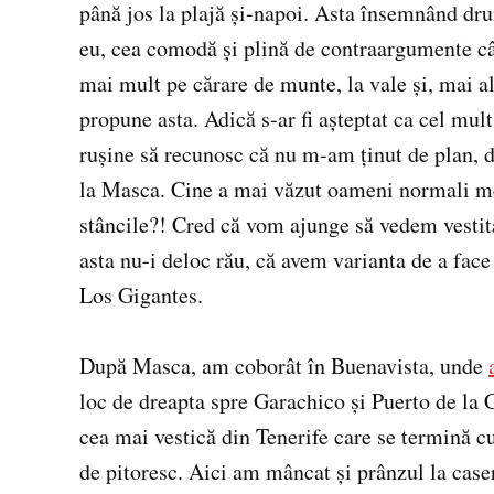
până jos la plajă și-napoi. Asta însemnând dru
eu, cea comodă și plină de contraargumente câ
mai mult pe cărare de munte, la vale și, mai al
propune asta. Adică s-ar fi așteptat ca cel mult
rușine să recunosc că nu m-am ținut de plan, d
la Masca. Cine a mai văzut oameni normali m
stâncile?! Cred că vom ajunge să vedem vestit
asta nu-i deloc rău, că avem varianta de a fac
Los Gigantes.
După Masca, am coborât în Buenavista, unde
loc de dreapta spre Garachico și Puerto de la 
cea mai vestică din Tenerife care se termină cu
de pitoresc. Aici am mâncat și prânzul la case