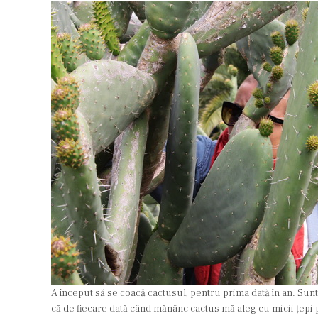
A început să se coacă cactusul, pentru prima dată în an. Sunt
că de fiecare dată când mănânc cactus mă aleg cu micii țepi p