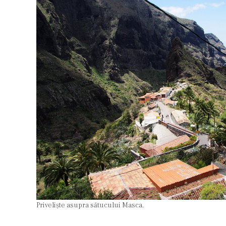
Priveliște asupra sătucului Masca.