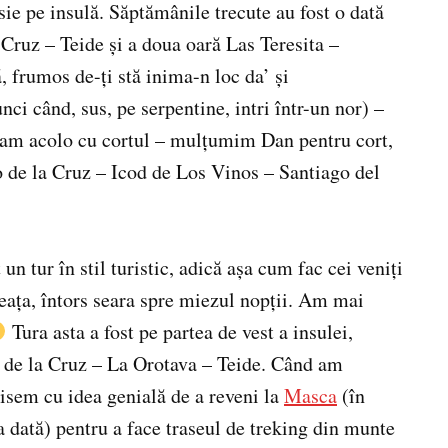
ie pe insulă. Săptămânile trecute au fost o dată
Cruz – Teide și a doua oară Las Teresita –
, frumos de-ți stă inima-n loc da’ și
nci când, sus, pe serpentine, intri într-un nor) –
eam acolo cu cortul – mulțumim Dan pentru cort,
to de la Cruz – Icod de Los Vinos – Santiago del
 tur în stil turistic, adică așa cum fac cei veniți
neața, întors seara spre miezul nopții. Am mai
Tura asta a fost pe partea de vest a insulei,
 de la Cruz – La Orotava – Teide. Când am
enisem cu idea genială de a reveni la
Masca
(în
a dată) pentru a face traseul de treking din munte