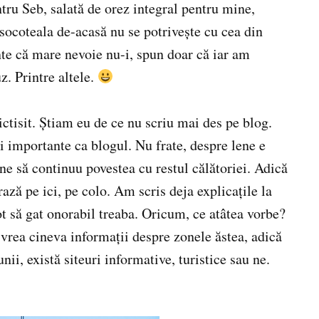
ntru Seb, salată de orez integral pentru mine,
socoteala de-acasă nu se potrivește cu cea din
nte că mare nevoie nu-i, spun doar că iar am
z. Printre altele.
ctisit. Știam eu de ce nu scriu mai des pe blog.
i importante ca blogul. Nu frate, despre lene e
ne să continuu povestea cu restul călătoriei. Adică
ază pe ici, pe colo. Am scris deja explicațile la
pot să gat onorabil treaba. Oricum, ce atâtea vorbe?
vrea cineva informații despre zonele ăstea, adică
unii, există siteuri informative, turistice sau ne.