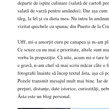
departe de ispite culinare (salată de cartofi pe
salată de varză pentru amândoi). Dar așa cum 
târg, la fel și cu dieta mea. Nu intru în amănu
vizitat quichele cu spanac din Puerto de la Cru
Ufff, mi-a amorțit curu pe canapea și m-am pli
Ce scuze cu nu mai e prioritate, altele sunt ma
vorba în propoziție. Că uite, acum mi-e tare le
e gravă, n-am chef să mai scriu măcar câte o fr
fotografii înainte să încep textul ăsta, așa că 
Pozele transmit mesajul mult mai bine. Iar de 
prețuri, distanțe, date istorice, curiozități, neb
Ăsta este un blog personal.