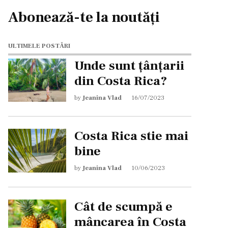
Abonează-te la noutăți
ULTIMELE POSTĂRI
Unde sunt țânțarii
din Costa Rica?
by
Jeanina Vlad
16/07/2023
Costa Rica stie mai
bine
by
Jeanina Vlad
10/06/2023
Cât de scumpă e
mâncarea în Costa