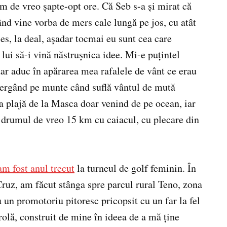
m de vreo șapte-opt ore. Că Seb s-a și mirat că
nd vine vorba de mers cale lungă pe jos, cu atât
es, la deal, așadar tocmai eu sunt cea care
 lui să-i vină năstrușnica idee. Mi-e puțintel
ar aduc în apărarea mea rafalele de vânt ce erau
ergând pe munte când suflă vântul de mută
a plajă de la Masca doar venind de pe ocean, iar
e drumul de vreo 15 km cu caiacul, cu plecare din
am fost anul trecut
la turneul de golf feminin. În
Cruz, am făcut stânga spre parcul rural Teno, zona
 un promotoriu pitoresc pricopsit cu un far la fel
rolă, construit de mine în ideea de a mă ține