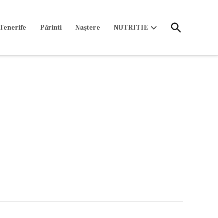
Open
Tenerife
Părinti
Naștere
NUTRITIE
Search
Open
dropdown
menu