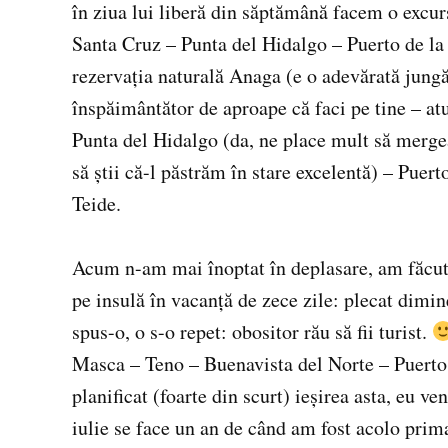
în ziua lui liberă din săptămână facem o excurs
Santa Cruz – Punta del Hidalgo – Puerto de la 
rezervația naturală Anaga (e o adevărată jungă
înspăimântător de aproape că faci pe tine – atu
Punta del Hidalgo (da, ne place mult să merg
să știi că-l păstrăm în stare excelentă) – Puer
Teide.
Acum n-am mai înoptat în deplasare, am făcut un
pe insulă în vacanță de zece zile: plecat dimi
spus-o, o s-o repet: obositor rău să fii turist.
Masca – Teno – Buenavista del Norte – Puerto
planificat (foarte din scurt) ieșirea asta, eu v
iulie se face un an de când am fost acolo prim