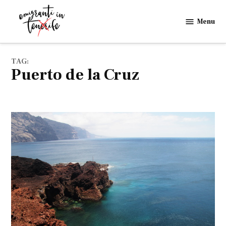
Skip
to
Menu
Emigranti
content
in
Tenerife
TAG:
Puerto de la Cruz