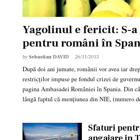
Yagolinul e fericit: S
pentru români în Span
by
Sebastian DAVID
26/11/2013
După doi ani jumate, românii vor avea iar dre
restricţilor impuse pe fondul crizei de guvernul
pagina Ambasadei României în Spania. Din câte
lângă faptul că menţiunea din NIE, (numero 
Sfaturi pentr
angajare in T