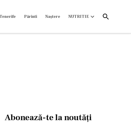
Open
Tenerife
Părinti
Naștere
NUTRITIE
Search
Open
dropdown
menu
Abonează-te la noutăți