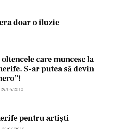
era doar o iluzie
oltencele care muncesc la
erife. S-ar putea să devin
nero”!
29/06/2010
erife pentru artişti