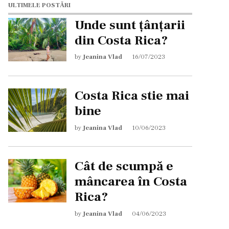
ULTIMELE POSTĂRI
Unde sunt țânțarii
din Costa Rica?
by
Jeanina Vlad
16/07/2023
Costa Rica stie mai
bine
by
Jeanina Vlad
10/06/2023
Cât de scumpă e
mâncarea în Costa
Rica?
by
Jeanina Vlad
04/06/2023