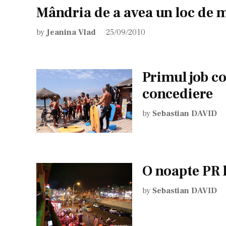
Mândria de a avea un loc de 
by
Jeanina Vlad
25/09/2010
Primul job co
concediere
by
Sebastian DAVID
O noapte PR l
by
Sebastian DAVID