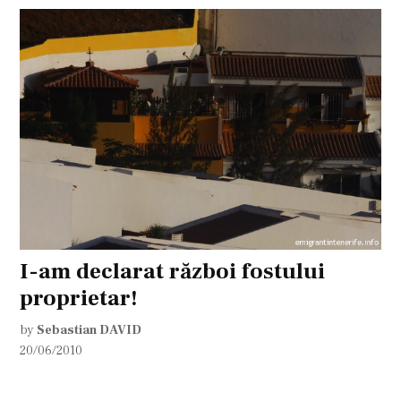
I-am declarat război fostului
proprietar!
by
Sebastian DAVID
20/06/2010