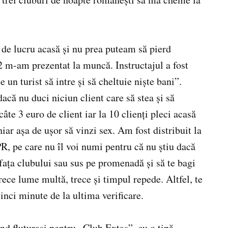
 de lucru acasă şi nu prea puteam să pierd
 m-am prezentat la muncă. Instructajul a fost
un turist să intre şi să cheltuie nişte bani”.
că nu duci niciun client care să stea şi să
câte 3 euro de client iar la 10 clienţi pleci acasă
ar aşa de uşor să vinzi sex. Am fost distribuit la
, pe care nu îl voi numi pentru că nu ştiu dacă
in faţa clubului sau sus pe promenadă şi să te bagi
ece lume multă, trece şi timpul repede. Altfel, te
cinci minute de la ultima verificare.
d fluturaşi pentru „Club Extas”, cu o tipă