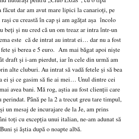
a făcut dar am avut mare lipici la canarioţi, pe
t raşi cu creastă în cap şi am agăţat aşa încolo
u beţi şi nu cred că un om treaz ar intra într-un
lema este că de intrat au intrat ei… dar nu a fost
 fete şi berea e 5 euro. Am mai băgat apoi nişte
ât draft şi i-am pierdut, iar în cele din urmă am
prin alte cluburi. Au intrat să vadă fetele şi să bea
a ei şi ce gasim să fie ai mei… Unul dintre cei
 mai avea bani. Mă rog, aştia au fost clienţii care
u perindat. Până pe la 2 a trecut greu tare timpul,
şi un mesaj de incurajare de la Je, am prins
ni toţi cu excepţia unui italian, ne-am adunat să
Buni şi ăştia după o noapte albă.