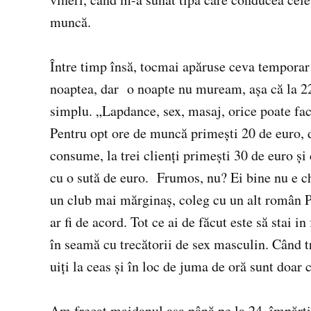
muncă.
Între timp însă, tocmai apăruse ceva temporar
noaptea, dar o noapte nu muream, aşa că la 22
simplu. „Lapdance, sex, masaj, orice poate face 
Pentru opt ore de muncă primeşti 20 de euro, da
consume, la trei clienţi primeşti 30 de euro şi 
cu o sută de euro. Frumos, nu? Ei bine nu e chi
un club mai mărginaş, coleg cu un alt român PR
ar fi de acord. Tot ce ai de făcut este să stai 
în seamă cu trecătorii de sex masculin. Când tr
uiţi la ceas şi în loc de juma de oră sunt doar 
Am frecat maidanul aşa până pe la 24, împărţin