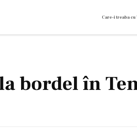
Care-i treaba cu 
la bordel în Ten