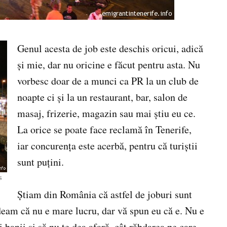
Genul acesta de job este deschis oricui, adică
şi mie, dar nu oricine e făcut pentru asta. Nu
vorbesc doar de a munci ca PR la un club de
noapte ci şi la un restaurant, bar, salon de
masaj, frizerie, magazin sau mai ştiu eu ce.
La orice se poate face reclamă în Tenerife,
iar concurenţa este acerbă, pentru că turiştii
sunt puţini.
s
Ştiam din România că astfel de joburi sunt
ndeam că nu e mare lucru, dar vă spun eu că e. Nu e
ei banii şi să nu te dea afară, cât răbdarea pe care