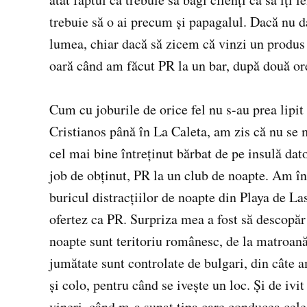
trebuie să o ai precum şi papagalul. Dacă nu da
lumea, chiar dacă să zicem că vinzi un produs 
oară când am făcut PR la un bar, după două or
Cum cu joburile de orice fel nu s-au prea lipit
Cristianos până în La Caleta, am zis că nu se m
cel mai bine întreţinut bărbat de pe insulă dato
job de obţinut, PR la un club de noapte. Am înc
buricul distracţiilor de noapte din Playa de La
ofertez ca PR. Surpriza mea a fost să descopăr
noapte sunt teritoriu românesc, de la matroană 
jumătate sunt controlate de bulgari, din câte 
şi colo, pentru când se iveşte un loc. Şi de ivi
vineri, când m-a sunat tipa care conducea cel