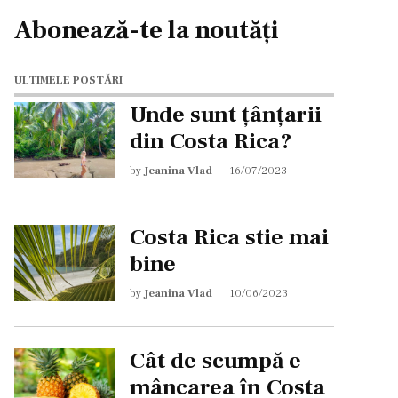
Abonează-te la noutăți
ULTIMELE POSTĂRI
Unde sunt țânțarii
din Costa Rica?
by
Jeanina Vlad
16/07/2023
Costa Rica stie mai
bine
by
Jeanina Vlad
10/06/2023
Cât de scumpă e
mâncarea în Costa