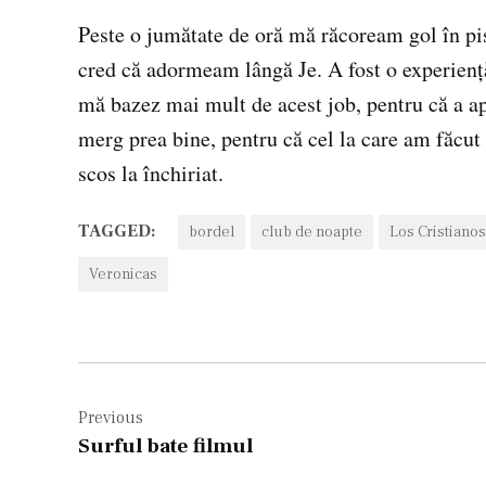
Peste o jumătate de oră mă răcoream gol în pis
cred că adormeam lângă Je. A fost o experienţă 
mă bazez mai mult de acest job, pentru că a apă
merg prea bine, pentru că cel la care am făcut 
scos la închiriat.
TAGGED:
bordel
club de noapte
Los Cristianos
Veronicas
Navigare
în
Previous
Surful bate filmul
articole