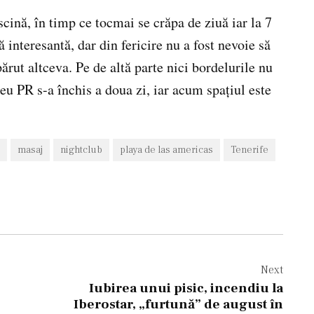
cină, în timp ce tocmai se crăpa de ziuă iar la 7
interesantă, dar din fericire nu a fost nevoie să
rut altceva. Pe de altă parte nici bordelurile nu
eu PR s-a închis a doua zi, iar acum spaţiul este
masaj
nightclub
playa de las americas
Tenerife
Next
Iubirea unui pisic, incendiu la
Iberostar, „furtună” de august în