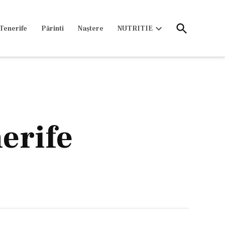
Open
Tenerife
Părinti
Naștere
NUTRITIE
Search
Open
dropdown
menu
erife