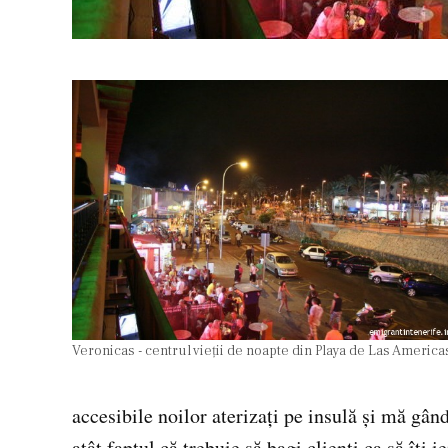
Veronicas - centrul vieţii de noapte din Playa de Las America
accesibile noilor aterizaţi pe insulă şi mă gâ
atât faptul că trebuie să bagi clienţi ca să îţi i