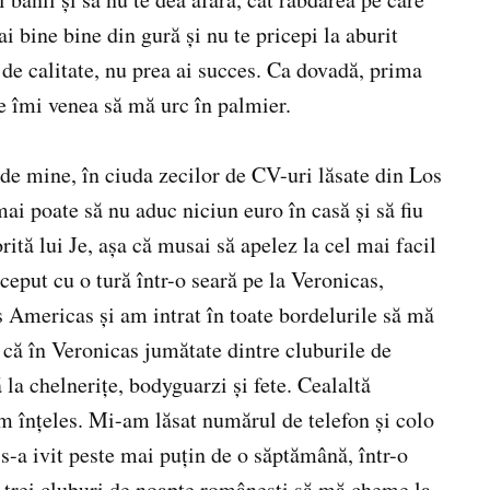
i bine bine din gură şi nu te pricepi la aburit
de calitate, nu prea ai succes. Ca dovadă, prima
e îmi venea să mă urc în palmier.
 de mine, în ciuda zecilor de CV-uri lăsate din Los
ai poate să nu aduc niciun euro în casă şi să fiu
rită lui Je, aşa că musai să apelez la cel mai facil
eput cu o tură într-o seară pe la Veronicas,
s Americas şi am intrat în toate bordelurile să mă
 că în Veronicas jumătate dintre cluburile de
la chelneriţe, bodyguarzi şi fete. Cealaltă
am înţeles. Mi-am lăsat numărul de telefon şi colo
t s-a ivit peste mai puţin de o săptămână, într-o
e trei cluburi de noapte româneşti să mă cheme la