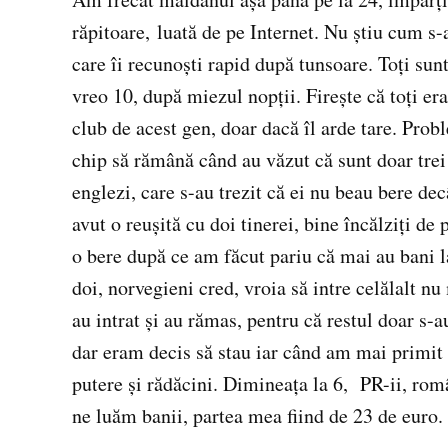
răpitoare, luată de pe Internet. Nu ştiu cum s-
care îi recunoşti rapid după tunsoare. Toţi sun
vreo 10, după miezul nopţii. Fireşte că toţi era
club de acest gen, doar dacă îl arde tare. Prob
chip să rămână când au văzut că sunt doar trei
englezi, care s-au trezit că ei nu beau bere dec
avut o reuşită cu doi tinerei, bine încălziţi de 
o bere după ce am făcut pariu că mai au bani l
doi, norvegieni cred, vroia să intre celălalt nu
au intrat şi au rămas, pentru că restul doar s-a
dar eram decis să stau iar când am mai primit 
putere şi rădăcini. Dimineaţa la 6, PR-ii, româ
ne luăm banii, partea mea fiind de 23 de euro. 