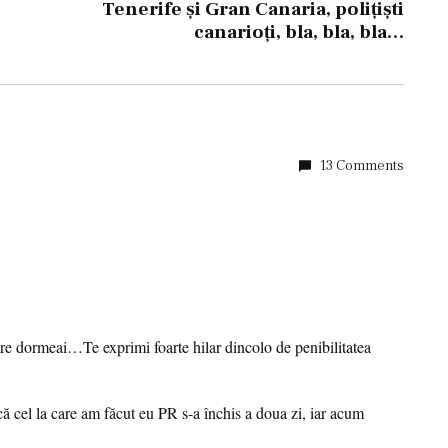
Tenerife şi Gran Canaria, poliţişti
canarioţi, bla, bla, bla…
13 Comments
re dormeai…Te exprimi foarte hilar dincolo de penibilitatea
că cel la care am făcut eu PR s-a închis a doua zi, iar acum