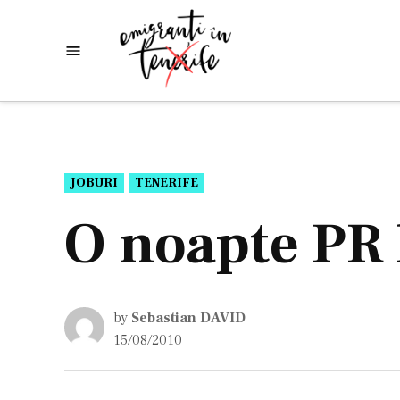
Skip
to
Emigranti
Descoperim
content
lumea
in
Tenerife
POSTED
JOBURI
TENERIFE
IN
O noapte PR 
by
Sebastian DAVID
15/08/2010