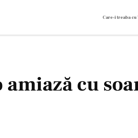
Care-i treaba cu 
 amiază cu soar