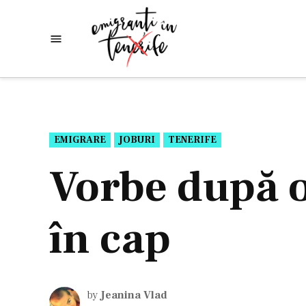
Skip
to
Emigranti
Descoperim
content
lumea
in
Tenerife
POSTED
EMIGRARE
JOBURI
TENERIFE
IN
Vorbe după o
în cap
by
Jeanina Vlad