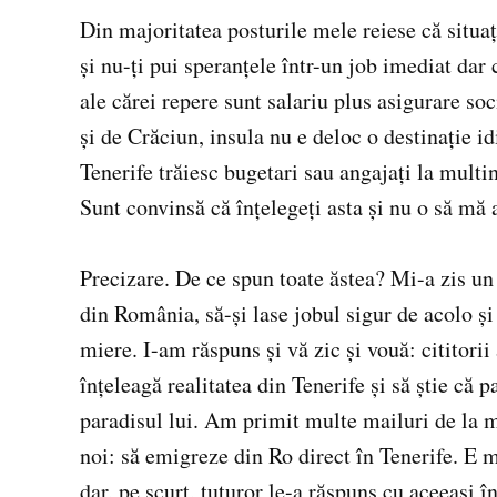
Din majoritatea posturile mele reiese că situaţi
şi nu-ţi pui speranţele într-un job imediat dar
ale cărei repere sunt salariu plus asigurare so
şi de Crăciun, insula nu e deloc o destinaţie idi
Tenerife trăiesc bugetari sau angajaţi la multin
Sunt convinsă că înţelegeţi asta şi nu o să mă 
Precizare. De ce spun toate ăstea? Mi-a zis un
din România, să-şi lase jobul sigur de acolo şi
miere. I-am răspuns şi vă zic şi vouă: cititorii
înţeleagă realitatea din Tenerife şi să ştie că p
paradisul lui. Am primit multe mailuri de la mu
noi: să emigreze din Ro direct în Tenerife. E ma
dar, pe scurt, tuturor le-a răspuns cu aceeaşi î