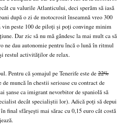
cât cu valurile Atlanticului, deci sperăm să iasă
bani după o zi de motocrosit înseamnă vreo 300
ă vin peste 100 de piloţi şi poţi convinge minim
ţiune. Dar zic să nu mă gândesc la mai mult ca să
uro ne dau autonomie pentru încă o lună în ritmul
i restul activităţilor de relax.
pul. Pentru că şomajul pe Tenerife este de
22%
e de muncă în chestii serioase cu contract de
 ai şanse ca imigrant nevorbitor de spaniolă să
cialist decât specialiştii lor). Adică poţi să depui
 în final sfârşeşti mai sărac cu 0,15 euro cât costă
jează.