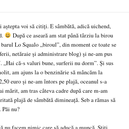
 aştepta voi să citiţi. E sâmbătă, adică uichend,
d.
După ce aseară am stat până târziu la birou
 barul Lo Squalo „biroul”, din moment ce toate se
ferii, netăraie şi administrare blog) şi ne-am pus
07. „Hai că-s valuri bune, surferii nu dorm”. Şi sus
omolit, am ajuns la o benzinărie să mâncăm la
,50 euro şi ne-am întors pe plajă, oceanul s-a
ai mărit, am tras câteva cadre după care m-am
meritată plajă de sâmbătă dimineaţă. Seb a rămas să
. Păi nu?
ă nu facem nimic care să aducă a muncă. Ştiţi