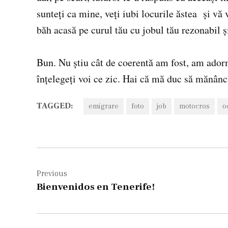
sunteţi ca mine, veţi iubi locurile ăstea şi v
băh acasă pe curul tău cu jobul tău rezonabil ş
Bun. Nu ştiu cât de coerentă am fost, am adorm
înţelegeţi voi ce zic. Hai că mă duc să mănânc
TAGGED:
emigrare
foto
job
motocros
o
Navigare
în
Previous
Bienvenidos en Tenerife!
articole