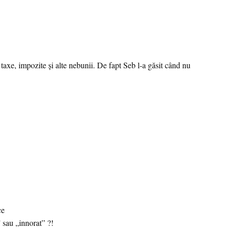
, taxe, impozite şi alte nebunii. De fapt Seb l-a găsit când nu
ce
 sau „innorat” ?!