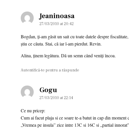
Jeaninoasa
says:
27/03/2010 at 20:42
Bogdan, ţi-am găsit un sait cu toate datele despre fiscalitate
ştiu ce căuta. Stai, că iar l-am pierdut. Revin.
Alina, ţinem legătura. Dă un semn când veniţi încoa.
Autentifică-te pentru a răspunde
Gogu
says:
27/03/2010 at 22:14
Ce nu pricep:
Cum ai facut plaja si ce soare te-a batut in cap din moment 
„Vremea pe insula” zice intre 13C si 16C si „partial innorat”