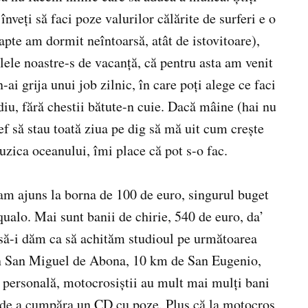
nveţi să faci poze valurilor călărite de surferi e o
apte am dormit neîntoarsă, atât de istovitoare),
lele noastre-s de vacanţă, că pentru asta am venit
-ai grija unui job zilnic, în care poţi alege ce faci
ediu, fără chestii bătute-n cuie. Dacă mâine (hai nu
 să stau toată ziua pe dig să mă uit cum creşte
uzica oceanului, îmi place că pot s-o fac.
ă am ajuns la borna de 100 de euro, singurul buget
ualo. Mai sunt banii de chirie, 540 de euro, da’
 să-i dăm ca să achităm studioul pe următoarea
n San Miguel de Abona, 10 km de San Eugenio,
 personală, motocrosiştii au mult mai mulţi bani
e de a cumpăra un CD cu poze. Plus că la motocros