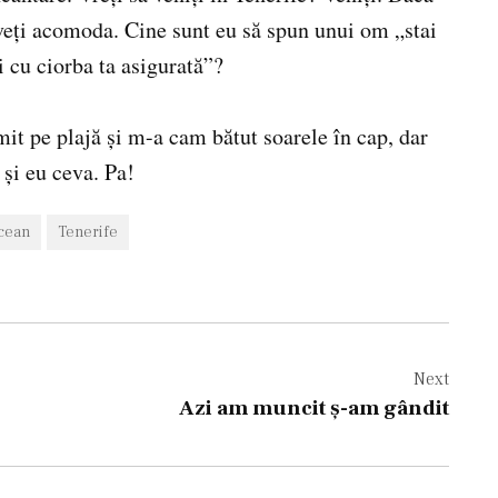
ă veţi acomoda. Cine sunt eu să spun unui om „stai
i cu ciorba ta asigurată”?
it pe plajă şi m-a cam bătut soarele în cap, dar
 şi eu ceva. Pa!
cean
Tenerife
Next
Azi am muncit ş-am gândit