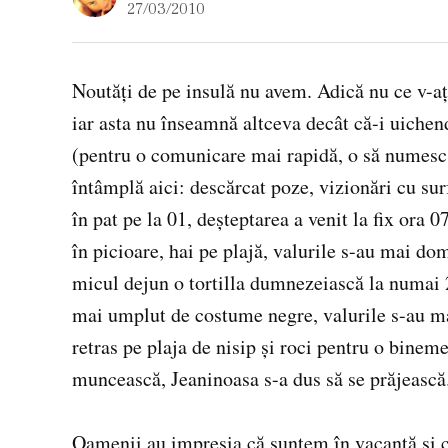
27/03/2010
Noutăţi de pe insulă nu avem. Adică nu ce v-aţi
iar asta nu înseamnă altceva decât că-i uichen
(pentru o comunicare mai rapidă, o să numesc
întâmplă aici: descărcat poze, vizionări cu sur
în pat pe la 01, deşteptarea a venit la fix ora 
în picioare, hai pe plajă, valurile s-au mai d
micul dejun o tortilla dumnezeiască la numai 2
mai umplut de costume negre, valurile s-au m
retras pe plaja de nisip şi roci pentru o bine
muncească, Jeaninoasa s-a dus să se prăjească
Oamenii au impresia că suntem în vacanţă şi c