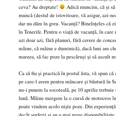
ceva? Au dreptate!
Adică muncim, că şi să î
muncă (destul de istovitoare, vă asigur, azi-no
dar nu dăm în greu. Vacanţă? Bineînţeles că zi
în Tenerife. Pentru o viaţă de vacanţă, în care n
azi doar azi, fără planuri, fără cerere de conc
mâine, că mâine e duminică), dacă luni am chef
mareea, să fac poze la pescăruşi şi să ascult m
Ca să fiu şi practică în postul ăsta, vă spun c
pe care-l avem pentru mâncare şi băutură în Sq
nu-i punem la socoteală, pe 10 aprilie trebuie
lună. Mâine mergem la o cursă de motocros î
poate vindem acolo nişte poze. Din experienţă
decât surferii şi au o mai mare disponibilitat