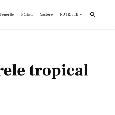
Open
Tenerife
Părinti
Naștere
NUTRITIE
Search
Open
dropdown
menu
ele tropical