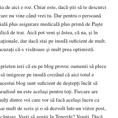
a de aici e roz. Chiar este, dacă ştii să te descurci
 care nu vine când vrei tu. Dar pentru o persoană
cială plus asigurare medicală plus primă de Paşte
lică de trai. Aică pot veni şi ăstea, că na, şi în
aţionale, dar dacă stai pe insulă suficient de mult.
acuzaţi că-s visătoare şi mult prea optimistă.
 prieten ieri că eu pe blog provoc oamenii să plece
 să imigreze pe insulă crezând că aici totul e
 acestui blog sunt suficient de deştepţi încât să
aradisul nu este acelaşi pentru toţi. Fiecare are
lţi dintre voi care vor să facă acelaşi lucru ca
i mult de scris şi o să dezvolt într-un viitor post,
ncântare. Vreţi să veniţi în Tenerife? Veniţi. Dacă