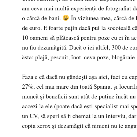
am ceva mai multă experienţă de fotografiat de
o cârcă de bani.
În viziunea mea, cârcă de 
de euro. E foarte puţin dacă pui la socoteală c
10 oameni să plătească pentru poze cu ei în ac
nu fiu dezamăgită. Dacă o iei altfel, 300 de e
ăsta: plajă, pescuit, înot, ceva poze, blogăraie ş
Faza e că dacă nu gândeşti aşa aici, faci cu ca
27%, cel mai mare din toată Spania, şi locuril
muncă şi beneficii sunt atât de puţine încât nu
accezi la ele (poate dacă eşti specialist mai spe
un CV, să speri să fi chemat la un interviu, dar
copia xerox şi dezamăgit că nimeni nu te anga