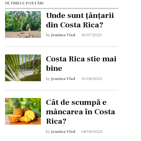
ULTIMELE POSTĂRI
Unde sunt țânțarii
din Costa Rica?
by
Jeanina Vlad
16/07/2023
Costa Rica stie mai
bine
by
Jeanina Vlad
10/06/2023
Cât de scumpă e
mâncarea în Costa
Rica?
by
Jeanina Vlad
04/06/2023