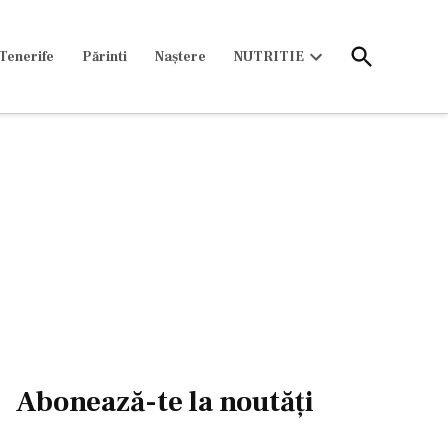
Open
Tenerife
Părinti
Naștere
NUTRITIE
Search
Open
dropdown
menu
Abonează-te la noutăți