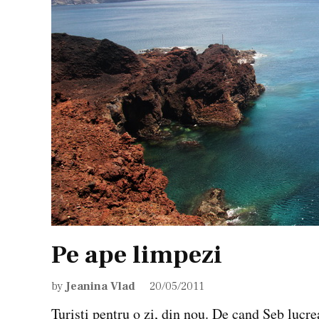
Pe ape limpezi
by
Jeanina Vlad
20/05/2011
Turiști pentru o zi, din nou. De cand Seb lucr