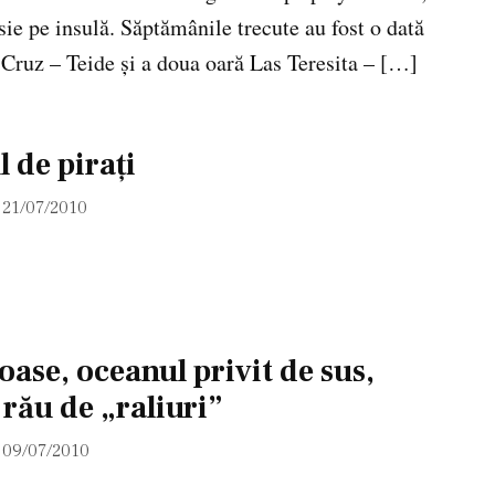
ie pe insulă. Săptămânile trecute au fost o dată
 Cruz – Teide și a doua oară Las Teresita – […]
 de piraţi
21/07/2010
ase, oceanul privit de sus,
 rău de „raliuri”
09/07/2010