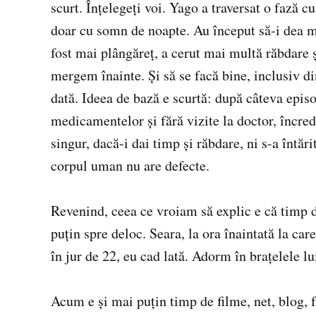
scurt. Înţelegeţi voi. Yago a traversat o fază c
doar cu somn de noapte. Au început să-i dea măs
fost mai plângăreţ, a cerut mai multă răbdare ş
mergem înainte. Şi să se facă bine, inclusiv di
dată. Ideea de bază e scurtă: după câteva episo
medicamentelor şi fără vizite la doctor, încre
singur, dacă-i dai timp şi răbdare, ni s-a întă
corpul uman nu are defecte.
Revenind, ceea ce vroiam să explic e că timp d
puţin spre deloc. Seara, la ora înaintată la ca
în jur de 22, eu cad lată. Adorm în braţelele lu
Acum e şi mai puţin timp de filme, net, blog