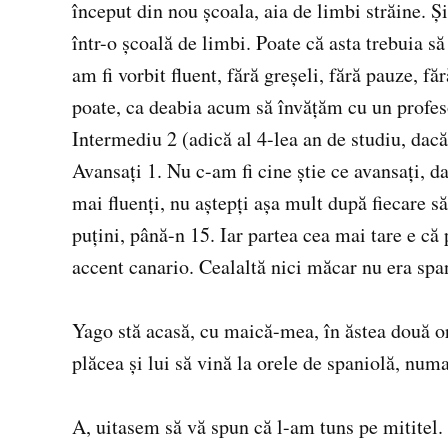
început din nou şcoala, aia de limbi străine. Ş
într-o şcoală de limbi. Poate că asta trebuia 
am fi vorbit fluent, fără greşeli, fără pauze, f
poate, ca deabia acum să învăţăm cu un profeso
Intermediu 2 (adică al 4-lea an de studiu, dacă
Avansaţi 1. Nu c-am fi cine ştie ce avansaţi, da
mai fluenţi, nu aştepţi aşa mult după fiecare s
puţini, până-n 15. Iar partea cea mai tare e că
accent canario. Cealaltă nici măcar nu era spa
Yago stă acasă, cu maică-mea, în ăstea două or
plăcea şi lui să vină la orele de spaniolă, num
A, uitasem să vă spun că l-am tuns pe mititel. Îi