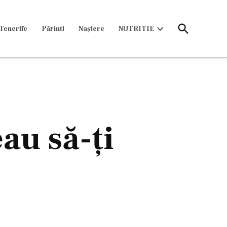
Open
Tenerife
Părinti
Naștere
NUTRITIE
Search
Open
dropdown
menu
au să-ţi