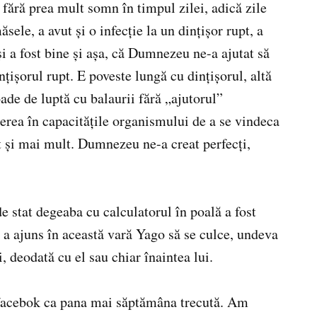
u fără prea mult somn în timpul zilei, adică zile
ele, a avut şi o infecţie la un dinţişor rupt, a
i a fost bine şi aşa, că Dumnezeu ne-a ajutat să
nţişorul rupt. E poveste lungă cu dinţişorul, altă
ade de luptă cu balaurii fără „ajutorul”
derea în capacităţile organismului de a se vindeca
rit şi mai mult. Dumnezeu ne-a creat perfecţi,
e stat degeaba cu calculatorul în poală a fost
re a ajuns în această vară Yago să se culce, undeva
i, deodată cu el sau chiar înaintea lui.
, facebok ca pana mai săptămâna trecută. Am