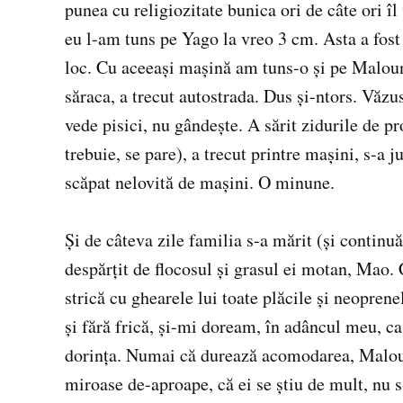
punea cu religiozitate bunica ori de câte ori î
eu l-am tuns pe Yago la vreo 3 cm. Asta a fost 
loc. Cu aceeaşi maşină am tuns-o şi pe Maloun,
săraca, a trecut autostrada. Dus şi-ntors. Văzus
vede pisici, nu gândeşte. A sărit zidurile de pro
trebuie, se pare), a trecut printre maşini, s-a ju
scăpat nelovită de maşini. O minune.
Şi de câteva zile familia s-a mărit (şi continuă
despărţit de flocosul şi grasul ei motan, Mao.
strică cu ghearele lui toate plăcile şi neopre
şi fără frică, şi-mi doream, în adâncul meu, c
dorinţa. Numai că durează acomodarea, Maloun 
miroase de-aproape, că ei se ştiu de mult, nu 