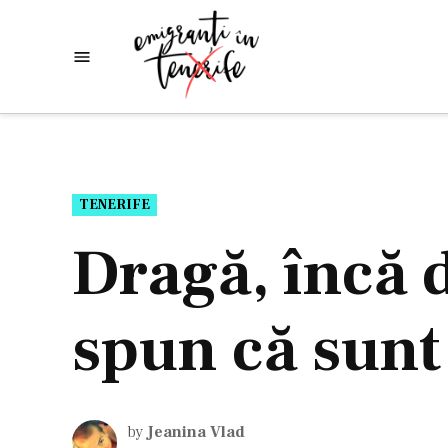
Skip
to
Emigranti
Descoperim
content
lumea
in
Tenerife
POSTED
TENERIFE
IN
Dragă, încă d
spun că sunt
by
Jeanina Vlad