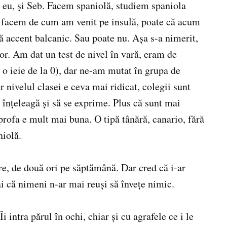
i eu, şi Seb. Facem spaniolă, studiem spaniola
să facem de cum am venit pe insulă, poate că acum
ără accent balcanic. Sau poate nu. Aşa s-a nimerit,
r. Am dat un test de nivel în vară, eram de
 o ieie de la 0), dar ne-am mutat în grupa de
r nivelul clasei e ceva mai ridicat, colegii sunt
ă înţeleagă şi să se exprime. Plus că sunt mai
 profa e mult mai buna. O tipă tânără, canario, fără
niolă.
e, de două ori pe săptămână. Dar cred că i-ar
ai că nimeni n-ar mai reuşi să înveţe nimic.
 intra părul în ochi, chiar şi cu agrafele ce i le