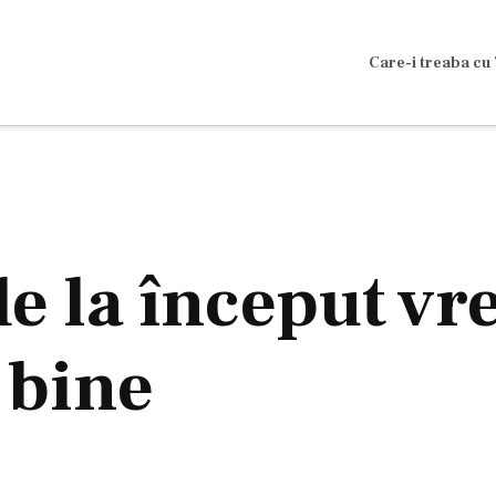
Care-i treaba cu 
e la început vre
 bine