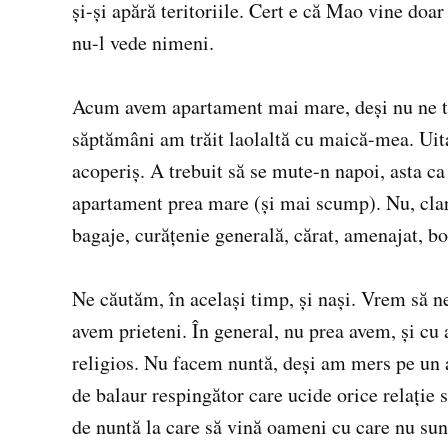
şi-şi apără teritoriile. Cert e că Mao vine doar
nu-l vede nimeni.
Acum avem apartament mai mare, deşi nu ne tr
săptămâni am trăit laolaltă cu maică-mea. Uita
acoperiş. A trebuit să se mute-n napoi, asta c
apartament prea mare (şi mai scump). Nu, clar
bagaje, curăţenie generală, cărat, amenajat, b
Ne căutăm, în acelaşi timp, şi naşi. Vrem să 
avem prieteni. În general, nu prea avem, şi cu a
religios. Nu facem nuntă, deşi am mers pe un as
de balaur respingător care ucide orice relaţie 
de nuntă la care să vină oameni cu care nu sunt