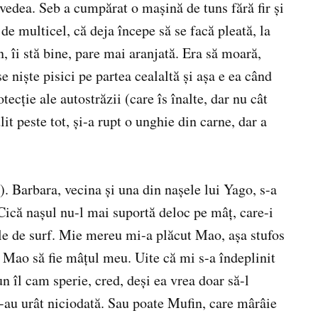
l vedea. Seb a cumpărat o maşină de tuns fără fir şi
de multicel, că deja începe să se facă pleată, la
 îi stă bine, pare mai aranjată. Era să moară,
e nişte pisici pe partea cealaltă şi aşa e ea când
tecţie ale autostrăzii (care îs înalte, dar nu cât
lit peste tot, şi-a rupt o unghie din carne, dar a
). Barbara, vecina şi una din naşele lui Yago, s-a
 Cică naşul nu-l mai suportă deloc pe mâţ, care-i
nele de surf. Mie mereu mi-a plăcut Mao, aşa stufos
a Mao să fie mâţul meu. Uite că mi s-a îndeplinit
îl cam sperie, cred, deşi ea vrea doar să-l
s-au urât niciodată. Sau poate Mufin, care mârâie