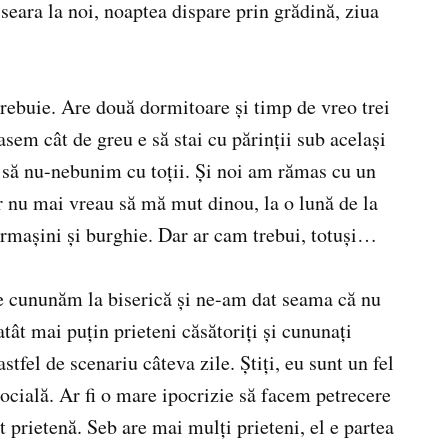
 seara la noi, noaptea dispare prin grădină, ziua
ebuie. Are două dormitoare şi timp de vreo trei
sem cât de greu e să stai cu părinţii sub acelaşi
a să nu-nebunim cu toţii. Şi noi am rămas cu un
 nu mai vreau să mă mut dinou, la o lună de la
ormaşini şi burghie. Dar ar cam trebui, totuşi…
ne cununăm la biserică şi ne-am dat seama că nu
tât mai puţin prieteni căsătoriţi şi cununaţi
tfel de scenariu câteva zile. Ştiţi, eu sunt un fel
socială. Ar fi o mare ipocrizie să facem petrecere
 prietenă. Seb are mai mulţi prieteni, el e partea