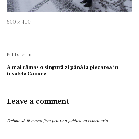
Full
600 × 400
size
Navigare
Published in
în
articole
A mai rămas o singură zi până la plecarea în
insulele Canare
Leave a comment
Trebuie să fii
autentificat
pentru a publica un comentariu.