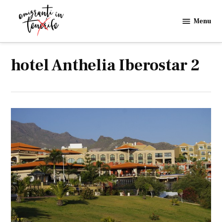
Skip
to
Menu
Emigranti
content
in
Tenerife
hotel Anthelia Iberostar 2