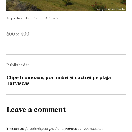
Aripa de sud a hotelului Anthelia
Full
600 × 400
size
Navigare
Published in
în
articole
Clipe frumoase, porumbei şi cactuşi pe plaja
Torviscas
Leave a comment
Trebuie să fii
autentificat
pentru a publica un comentariu.