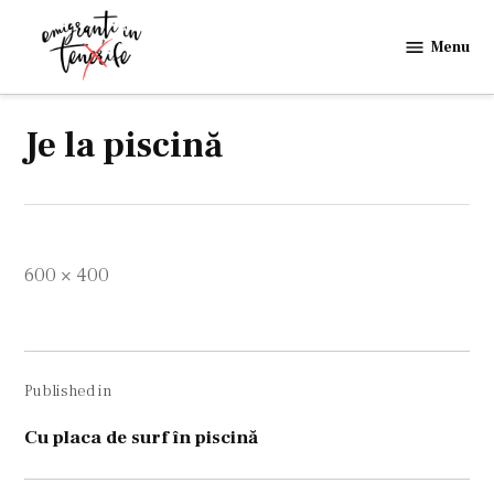
Skip
to
Menu
Emigranti
content
in
Tenerife
Je la piscină
Full
600 × 400
size
Navigare
Published in
în
articole
Cu placa de surf în piscină