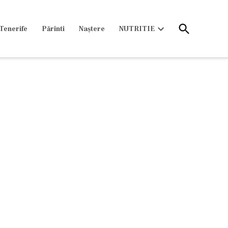
Open
Tenerife
Părinti
Naștere
NUTRITIE
Search
Open
dropdown
menu