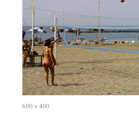
Full
600 × 400
size