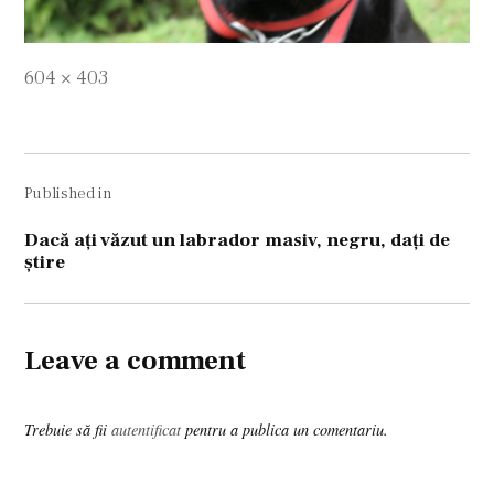
Full
604 × 403
size
Navigare
Published in
în
articole
Dacă aţi văzut un labrador masiv, negru, daţi de
ştire
Leave a comment
Trebuie să fii
autentificat
pentru a publica un comentariu.