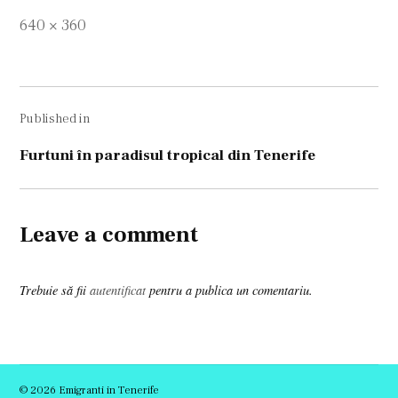
Full
640 × 360
size
Navigare
Published in
în
articole
Furtuni în paradisul tropical din Tenerife
Leave a comment
Trebuie să fii
autentificat
pentru a publica un comentariu.
© 2026 Emigranti in Tenerife