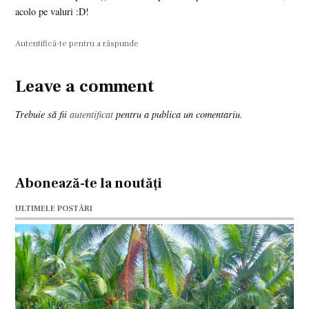
acolo pe valuri :D!
Autentifică-te pentru a răspunde
Leave a comment
Leave
a
Trebuie să fii
autentificat
pentru a publica un comentariu.
comment
Abonează-te la noutăți
ULTIMELE POSTĂRI