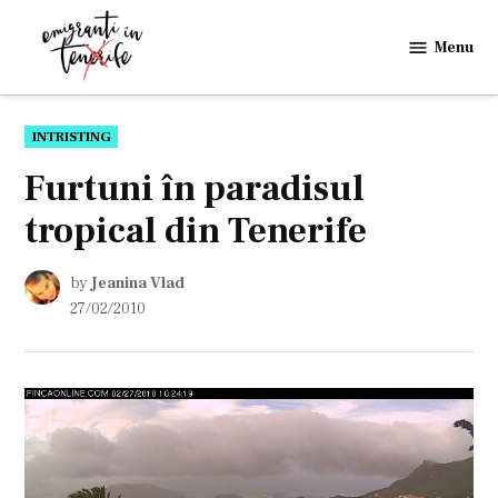
Skip
to
Menu
Emigranti
content
in
Tenerife
POSTED
INTRISTING
IN
Furtuni în paradisul
tropical din Tenerife
by
Jeanina Vlad
27/02/2010