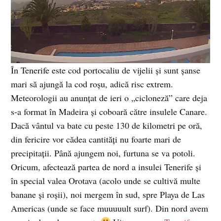
În Tenerife este cod portocaliu de vijelii şi sunt şanse
mari să ajungă la cod roşu, adică risc extrem.
Meteorologii au anunţat de ieri o „cicloneză” care deja
s-a format în Madeira şi coboară către insulele Canare.
Dacă vântul va bate cu peste 130 de kilometri pe oră,
din fericire vor cădea cantităţi nu foarte mari de
precipitaţii. Până ajungem noi, furtuna se va potoli.
Oricum, afectează partea de nord a insulei Tenerife şi
în special valea Orotava (acolo unde se cultivă multe
banane şi roşii), noi mergem în sud, spre Playa de Las
Americas (unde se face muuuuult surf). Din nord avem