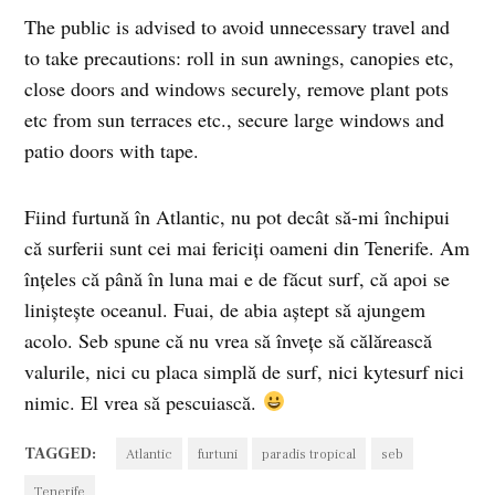
The public is advised to avoid unnecessary travel and
to take precautions: roll in sun awnings, canopies etc,
close doors and windows securely, remove plant pots
etc from sun terraces etc., secure large windows and
patio doors with tape.
Fiind furtună în Atlantic, nu pot decât să-mi închipui
că surferii sunt cei mai fericiţi oameni din Tenerife. Am
înţeles că până în luna mai e de făcut surf, că apoi se
linişteşte oceanul. Fuai, de abia aştept să ajungem
acolo. Seb spune că nu vrea să înveţe să călărească
valurile, nici cu placa simplă de surf, nici kytesurf nici
nimic. El vrea să pescuiască.
TAGGED:
Atlantic
furtuni
paradis tropical
seb
Tenerife