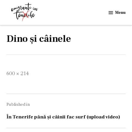
Skip
to
Menu
Emigranti
content
in
Tenerife
Dino şi câinele
Full
600 × 214
size
Navigare
Published in
în
articole
În Tenerife până şi câinii fac surf (upload video)